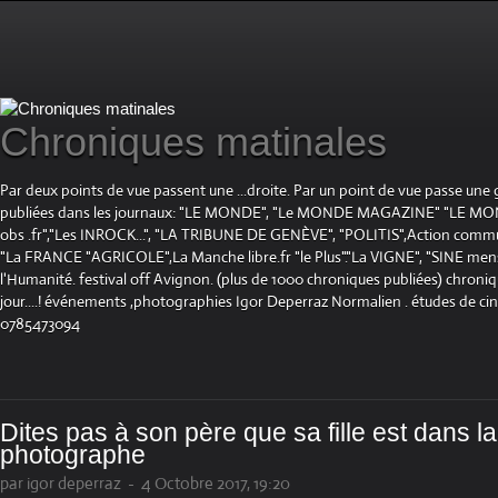
Chroniques matinales
Par deux points de vue passent une ...droite. Par un point de vue passe une
publiées dans les journaux: "LE MONDE", "Le MONDE MAGAZINE" "LE 
obs .fr","Les INROCK...", "LA TRIBUNE DE GENÈVE", "POLITIS",Action communis
"La FRANCE "AGRICOLE",La Manche libre.fr "le Plus"."La VIGNE", "SINE mensue
l'Humanité. festival off Avignon. (plus de 1000 chroniques publiées) chroniq
jour....! événements ,photographies Igor Deperraz Normalien . études de ci
0785473094
Dites pas à son père que sa fille est dans la r
photographe
par igor deperraz
-
4 Octobre 2017, 19:20