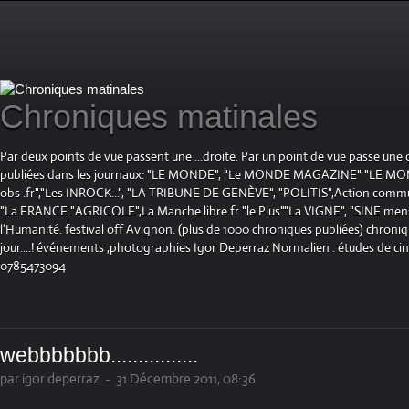
Chroniques matinales
Par deux points de vue passent une ...droite. Par un point de vue passe une
publiées dans les journaux: "LE MONDE", "Le MONDE MAGAZINE" "LE 
obs .fr","Les INROCK...", "LA TRIBUNE DE GENÈVE", "POLITIS",Action communis
"La FRANCE "AGRICOLE",La Manche libre.fr "le Plus"."La VIGNE", "SINE mensue
l'Humanité. festival off Avignon. (plus de 1000 chroniques publiées) chroniq
jour....! événements ,photographies Igor Deperraz Normalien . études de ci
0785473094
webbbbbbb................
par igor deperraz
-
31 Décembre 2011, 08:36