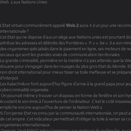
Web .2 aux Nations Unies
L’Etat virtuel communément appelé
aura-t-il un jour une recon
Web.2
internationale ?
Cet Etat qui ne dispose d’aucun siège aux Nations unies est pourtant do
attribue les adresses et délimite des frontières « .fr » « .be » .Il a son mi
des organismes spécialisés dans le paiement en ligne, ses moteurs de r
sociaux qui sont les grandes voies de communication territoriales.
La grande criminalité, pionnière en la matière n’a pas attendu que la We
douane pour s’engager dans les rouages du plus gros Etat du Monde. Elle
non droit international pour mieux tisser sa toile mafieuse et se prépar
d’Interpol.
Les Kalachnikov font aujourd’hui figure d’arme à la grand papa pour je
cybercriminalité organisée.
On pourrait même y trouver un drapeau en forme de fenêtre et son hy
écoutant le son émis à l’ouverture de l’ordinateur .C’est le coté insaisiss
empêche encore aujourd’hui de penser la Nation Web.2.
Si l’on pense Etat reconnu par la communauté internationale, on peut al
de cet empire. Cet indicateur permettrait d’obliger la toile à verser sa c
organismes internationaux.
Demain, Quel Fidel Castro s’opposera aux moteurs de recherche, au c