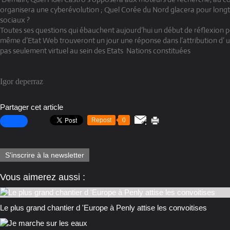
organisera une cyberévolution ; Quel Corée du Nord glacera pour long
sociaux ?
Toutes ses questions qui ébauchent aujourd’hui un début de réflexion po
même d’Etat Web trouveront un jour une réponse dans l’attribution d’ 
pas seulement virtuel au sein des Etats Nations constituées
Igor deperraz
Partager cet article
Repost
0
S'inscrire à la newsletter
Vous aimerez aussi :
Le plus grand chantier d 'Europe à Penly attise les convoitises