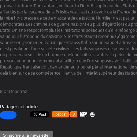
prouve l’outrage. Pour autant, eu égard à l’intérêt supérieur des Etats et
affectés par la vacance de la Présidence, il est du devoir de la France d
la mise hors presse de cette mascarade de justice. Humilier n’est pas u
démocraties .Les criminels de guerre nazi ont eu plus d’égard lors du p
Etats-Unis ne respectent plus les Institutions politiques qu’elle héberge 
vainqueur historique du nazisme. Si les faits étaient reconnus ,égareme
soumission ,promener Dominique Strauss Kahn sur un Baudet à travers l
n’est pas digne d’une société civilisée .Les faits supposés ne peuvent do
ou pousser au suicide un homme quelque soit ses fautes .La peine de mo
prononcer pour un homme qui a failli ,ou que l’on suppose avoir failli .Le
République française doit demander au tribunal pénal international de se 
delà bien sur de sa compétence .Il en va de l’Intérêt supérieur des Natio
Igor Deperraz
Partager cet article
Repost
0
S'inscrire à la newsletter