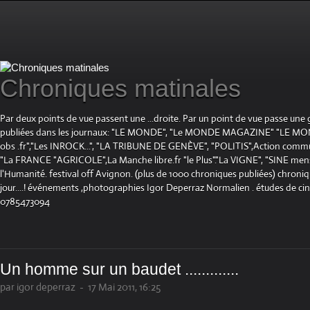
Chroniques matinales
Par deux points de vue passent une ...droite. Par un point de vue passe une
publiées dans les journaux: "LE MONDE", "Le MONDE MAGAZINE" "LE 
obs .fr","Les INROCK...", "LA TRIBUNE DE GENÈVE", "POLITIS",Action communis
"La FRANCE "AGRICOLE",La Manche libre.fr "le Plus"."La VIGNE", "SINE mensue
l'Humanité. festival off Avignon. (plus de 1000 chroniques publiées) chroniq
jour....! événements ,photographies Igor Deperraz Normalien . études de ci
0785473094
Un homme sur un baudet .............
par igor deperraz
-
17 Mai 2011, 16:25