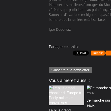
élaborer
les meilleurs fromages du Monde
céréales qui
participent
au pain françai
Someca
d’avant ne rechignaient pas à b
l’ombre que la lumière refait surface.
Igor Deperraz
Partager cet article
Repost
0
S'inscrire à la newsletter
Vous aimerez aussi :
Je marche sur 
eaux
Le plus grand