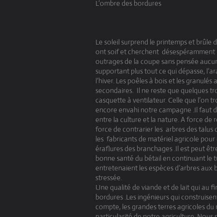
L’ombre des bordures
Le soleil surprend le printemps et brûle
ont soif et cherchent
désespéramment l’a
outrages de la coupe sans pensée aucu
supportant plus tout ce qui dépasse, l’
l’hiver. Les poêles à bois et les granulé
secondaires.
Il ne reste que quelques t
casquette à ventilateur. Celle que l’on 
encore envahi notre campagne .Il faut d
entre la culture et la nature. A force de r
force de contrarier les
arbres des talus q
les
fabricants de matériel agricole pour 
éraflures des branchages .Il est peut êtr
bonne santé du bétail en continuant le t
entretenaient les espèces d’arbres aux b
stressée.
Une qualité de viande et de lait qui au f
bordures .Les ingénieurs qui construise
compte, les grandes terres agricoles du
particularité de notre agriculture .Nous