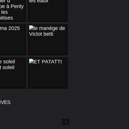
IVES
1