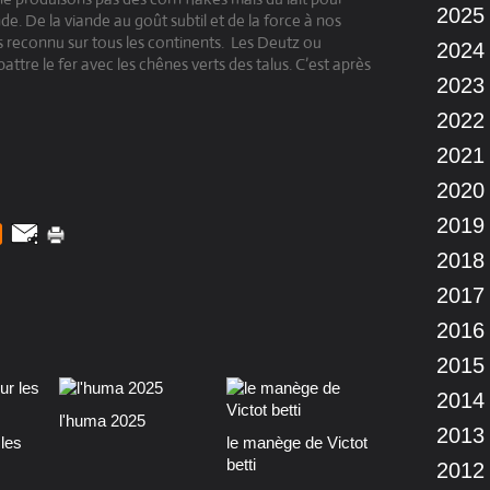
2025
. De la viande au goût subtil et de la force à nos
s reconnu sur tous les continents.
Les Deutz ou
2024
attre le fer avec les chênes verts des talus. C’est après
2023
2022
2021
2020
2019
2018
2017
2016
2015
2014
l'huma 2025
2013
les
le manège de Victot
betti
2012