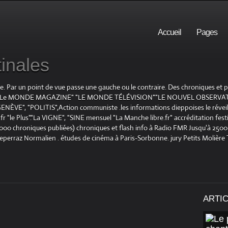
Accueil
Pages
inales
te. Par un point de vue passe une gauche ou le contraire. Des chroniques et
E", "Le MONDE MAGAZINE" "LE MONDE TÉLÉVISION""LE NOUVEL OBSERVATE
ENÈVE", "POLITIS",Action communiste .les informations dieppoises le réveil L
le Plus"."La VIGNE", "SINE mensuel "La Manche libre.fr" accréditation festiv
 1000 chroniques publiées) chroniques et flash info à Radio FMR Jusqu'à 2500 
Deperraz Normalien . études de cinéma à Paris-Sorbonne. jury Petits Molière
ARTI