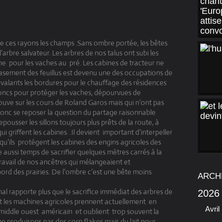
 de ces rayons les champs .Sans ombre portée, les bêtes
rbre salvateur. Les arbres de nos talus ont subi les
ne
pour les vaches au
pré. Les cabines de tracteur ne
arasement des feuillus est devenu une des occupations de
s avalants les bordures pour le chauffage des résidences
roncs pour protéger les vaches, dépourvues de
trouve sur les cours de Roland Garos mais qui n’ont pas
onc se reposer la question du partage raisonnable
epousser les sillons toujours plus prêts de la route, à
ui griffent les cabines. .Il devient
important d’interpeller
qu’ils protégent les cabines des engins agricoles des
e aussi temps de sacrifier quelques mètres carrés à la
ravail de nos ancêtres qui mélangeaient et
ord des prairies. De l’ombre c’est une bête moins
ARCH
inal rapporte plus que le sacrifice immédiat des arbres de
2026
nt les machines agricoles prennent actuellement
en
Avril
 middle ouest
américain
et oublient
trop souvent la
 ne produisons pas des corn flakes mais du lait pour