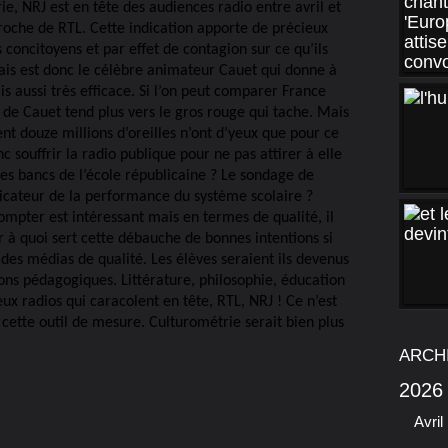
, NRJ est en tête des audiences radio entre avril et
proche de RTL. Cette indication apporte de précieux
concitoyens et par effet de contagion sur ce qu’ils
çais est donc le célèbre animateur Cauet qui donne à
s aussi très efficace. Si l’on peut comparer France
io de Cauet tend plus vers le gros rouge qui tache. Mais
ent douze millions d’oreilles n’ont d’yeux que pour ce
 souffrir la radio publique pour ne pas attirer à elle
les bancs de l’école républicaine ? Le sondage de
dicateur de la performance du système scolaire ?
compter est intéressant mais en termes de qualité, il
r à quoi sert cette débauche de bonnes intentions si
r des médias de qualité. Les élèves seraient ils devenus
ons pédagogiques. Littérature, philosophie, éducation
ux radios qui caracolent en tête, RTL, NRJ ! Ce n’est
 cette outil de mesure. Culturométrie serait bien plus
ARCH
2026
Avril