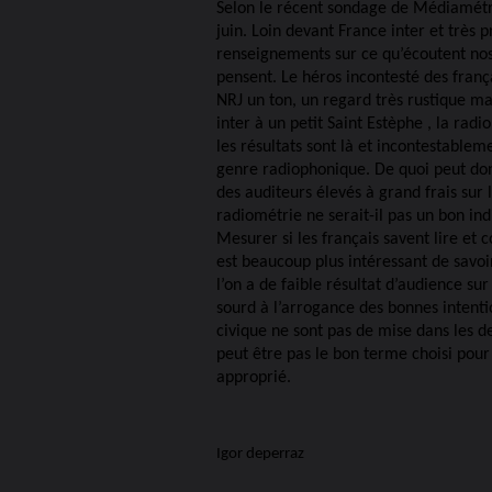
Selon le récent sondage de Médiamétrie
juin. Loin devant France inter et très 
renseignements sur ce qu’écoutent nos 
pensent. Le héros incontesté des fran
NRJ un ton, un regard très rustique mai
inter à un petit Saint Estèphe , la rad
les résultats sont là et incontestablem
genre radiophonique. De quoi peut donc
des auditeurs élevés à grand frais sur 
radiométrie ne serait-il pas un bon in
Mesurer si les français savent lire et 
est beaucoup plus intéressant de savoi
l’on a de faible résultat d’audience su
sourd à l’arrogance des bonnes intenti
civique ne sont pas de mise dans les de
peut être pas le bon terme choisi pour
approprié.
Igor deperraz