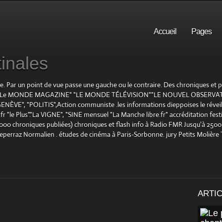
Accueil
Pages
inales
te. Par un point de vue passe une gauche ou le contraire. Des chroniques et
E", "Le MONDE MAGAZINE" "LE MONDE TÉLÉVISION""LE NOUVEL OBSERVATE
ENÈVE", "POLITIS",Action communiste .les informations dieppoises le réveil L
le Plus"."La VIGNE", "SINE mensuel "La Manche libre.fr" accréditation festiv
 1000 chroniques publiées) chroniques et flash info à Radio FMR Jusqu'à 2500 
Deperraz Normalien . études de cinéma à Paris-Sorbonne. jury Petits Molière
ARTI