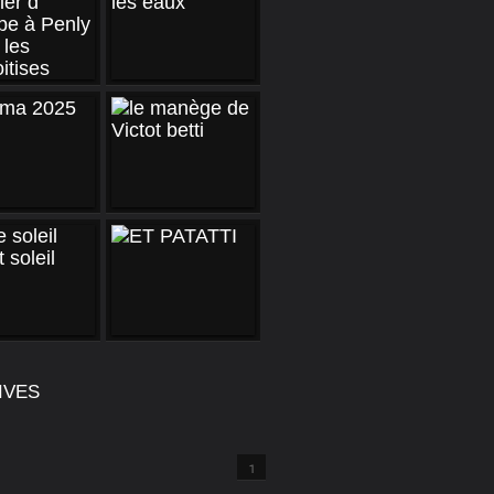
IVES
1