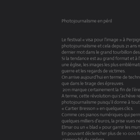
Photojournalisme en péril
Le festival « visa pour l’image » à Perp
photojournalisme et cela depuis 21 ans m
dernier mot dans le grand tourbillon des
Si la tendance est au grand format et à
une église, les images les plus emblémat
guerre et les regards de victimes.
On arrive aujourd’hui en terme de techno
que dans le tirage des épreuves.
2011 marque certainement la fin de l’ère
A terme, cette révolution qui s’achève 
photojournalisme puisqu’il donne à tout 
« Cartier Bresson » en quelques clics.
Comme ces pianos numériques qui permet
quelques milliers d’euros, la prise vues
Elmar ou un « blad » pour garnir les mur
En pouvant déclencher plus de 10 000 foi
rapproché du cinéma.