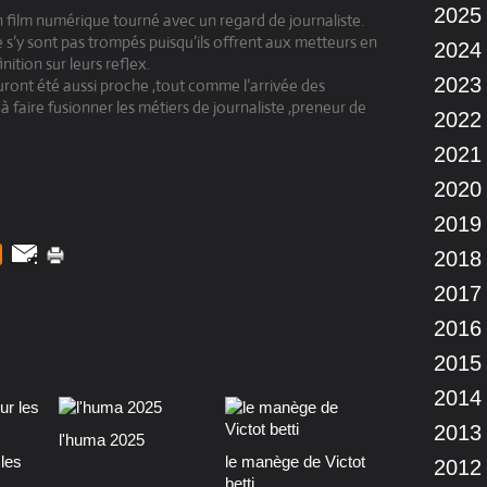
2025
un film numérique tourné avec un regard de journaliste.
 s’y sont pas trompés puisqu’ils offrent aux metteurs en
2024
tion sur leurs reflex.
2023
uront été aussi proche ,tout comme l’arrivée des
 à faire fusionner les métiers de journaliste ,preneur de
2022
2021
2020
2019
2018
2017
2016
2015
2014
2013
l'huma 2025
les
le manège de Victot
2012
betti