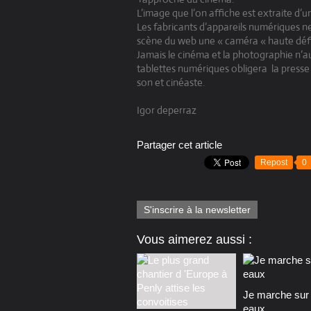
L’image que l’on affiche est extraite d’
Les fabricants d’appareils numériques ne
scène du web une « caméra « haute défini
Jamais le cinéma et la photographie n’a
tablettes numériques obligera
la presse
son et cinéaste.
Igor deperraz
Partager cet article
Repost
0
S'inscrire à la newsletter
Vous aimerez aussi :
Je marche sur 
eaux