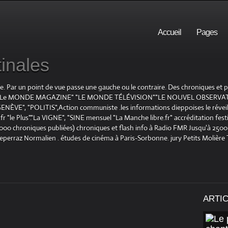
Accueil
Pages
inales
te. Par un point de vue passe une gauche ou le contraire. Des chroniques et
E", "Le MONDE MAGAZINE" "LE MONDE TÉLÉVISION""LE NOUVEL OBSERVATE
ENÈVE", "POLITIS",Action communiste .les informations dieppoises le réveil L
le Plus"."La VIGNE", "SINE mensuel "La Manche libre.fr" accréditation festiv
 1000 chroniques publiées) chroniques et flash info à Radio FMR Jusqu'à 2500 
Deperraz Normalien . études de cinéma à Paris-Sorbonne. jury Petits Molière
ARTI