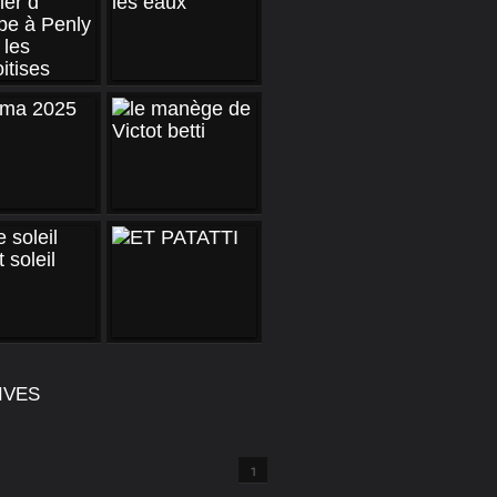
IVES
1