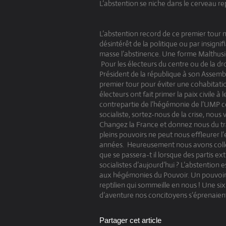
L’abstention se niche dans le cerveau rep
L’abstention record de ce premier tour n
désintérêt de la politique ou par insigni
masse l’abstinence. Une forme Malthusie
Pour les électeurs du centre ou de la dro
Président de la république à son Assembl
premier tour pour éviter une cohabitatio
électeurs ont fait primer la paix civile à 
contrepartie de l’hégémonie de l’UMP ce
socialiste, sortez-nous de la crise, nous
Changez la France et donnez nous du trav
pleins pouvoirs ne peut nous effleurer l’e
années. Heureusement nous avons colle
que se passera-t il lorsque des partis 
socialistes d’aujourd’hui ? L’abstention 
aux hégémonies du Pouvoir. Un pouvoir 
reptilien qui sommeille en nous ! Une six
d’aventure nos concitoyens s’éprenaien
Partager cet article