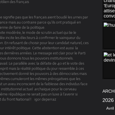
tilien des français
e signifie pas que les français aient boudé les urnes par
fiance mais au contraire parce qu’ils ont pratiqué en
nne de faire de la politique.
ite modérée, le mode de scrutin actuel qui lie le
ée incite les électeurs à confirmer le vainqueur du
n. En refusant de choisir pour leur candidat naturel, ces
leur intérêt politique. Cette abstention est aussi la
s dernières années. Le message est clair pour le Parti
 vous donnons tous les pouvoirs institutionnels.
ail. Le parallèle avec la défaite de 40 et le vote des
sprit mais la réalité politique du jour ressemble à ces
ctivement donné les pouvoirs à des démocrates mais
extrêmes cumuleront les mêmes prérogatives que les
est un aveu inconscient de la faiblesse des individus face
institutionnel actuel archaïque pour le cerveau
ARCH
ième république ne serait pas un luxe à l’avenir si
t du front National ! igor deperraz
2026
Avril