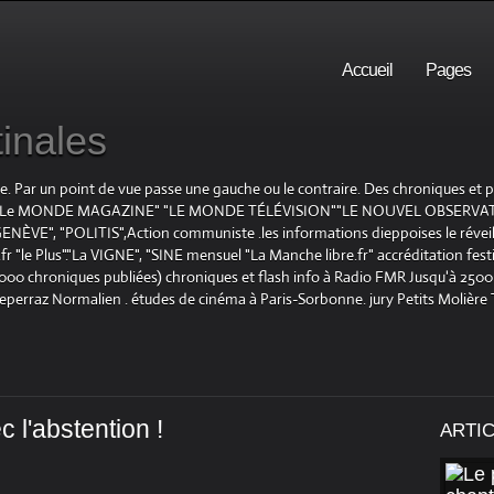
Accueil
Pages
inales
te. Par un point de vue passe une gauche ou le contraire. Des chroniques et
E", "Le MONDE MAGAZINE" "LE MONDE TÉLÉVISION""LE NOUVEL OBSERVATE
ENÈVE", "POLITIS",Action communiste .les informations dieppoises le réveil L
le Plus"."La VIGNE", "SINE mensuel "La Manche libre.fr" accréditation festiv
 1000 chroniques publiées) chroniques et flash info à Radio FMR Jusqu'à 2500 
Deperraz Normalien . études de cinéma à Paris-Sorbonne. jury Petits Molière
c l'abstention !
ARTI