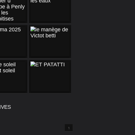
IVES
1