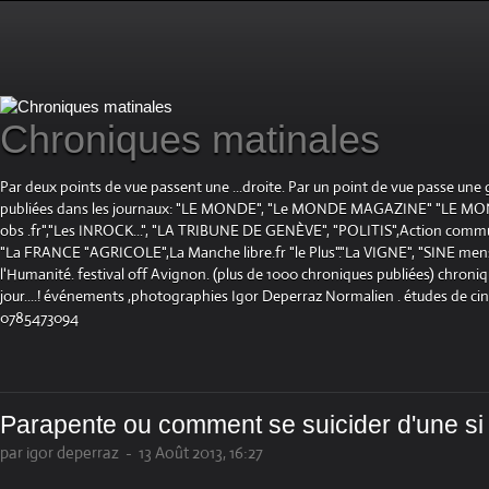
Chroniques matinales
Par deux points de vue passent une ...droite. Par un point de vue passe une
publiées dans les journaux: "LE MONDE", "Le MONDE MAGAZINE" "LE 
obs .fr","Les INROCK...", "LA TRIBUNE DE GENÈVE", "POLITIS",Action communis
"La FRANCE "AGRICOLE",La Manche libre.fr "le Plus"."La VIGNE", "SINE mensue
l'Humanité. festival off Avignon. (plus de 1000 chroniques publiées) chroniq
jour....! événements ,photographies Igor Deperraz Normalien . études de ci
0785473094
Parapente ou comment se suicider d'une si b
par igor deperraz
-
13 Août 2013, 16:27