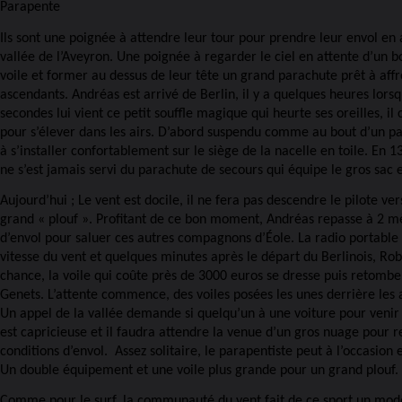
Parapente
Ils sont une poignée à attendre leur tour pour prendre leur envol en
vallée de l’Aveyron. Une poignée à regarder le ciel en attente d’un bo
voile et former au dessus de leur tête un grand parachute prêt à affr
ascendants. Andréas est arrivé de Berlin, il y a quelques heures lors
secondes lui vient ce petit souffle magique qui heurte ses oreilles, il
pour s’élever dans les airs. D’abord suspendu comme au bout d’un pa
à s’installer confortablement sur le siège de la nacelle en toile. En 1
ne s’est jamais servi du parachute de secours qui équipe le gros sac
Aujourd’hui ; Le vent est docile, il ne fera pas descendre le pilote ver
grand « plouf ». Profitant de ce bon moment, Andréas repasse à 2 m
d’envol pour saluer ces autres compagnons d’Éole. La radio portabl
vitesse du vent et quelques minutes après le départ du Berlinois, Ro
chance, la voile qui coûte près de 3000 euros se dresse puis retombe
Genets. L’attente commence, des voiles posées les unes derrière les 
Un appel de la vallée demande si quelqu’un à une voiture pour venir
est capricieuse et il faudra attendre la venue d’un gros nuage pour 
conditions d’envol.
Assez solitaire, le parapentiste peut à l’occasio
Un double équipement et une voile plus grande pour un grand plouf.
Comme pour le surf, la communauté du vent fait de ce sport un mode