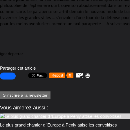
philosophie de l’éphémère qui trouve son aboutissement dans un rêve
comme Icare. Le parapente sera-t-il demain le nouveau mode de tra
traverser les grandes villes … s’envoler d’une tour de la défense pour
pour les moins aventuriers prendre un taxi parapente … A suivre ave
Igor deperraz
Partager cet article
Repost
0
S'inscrire à la newsletter
Vous aimerez aussi :
Le plus grand chantier d 'Europe à Penly attise les convoitises