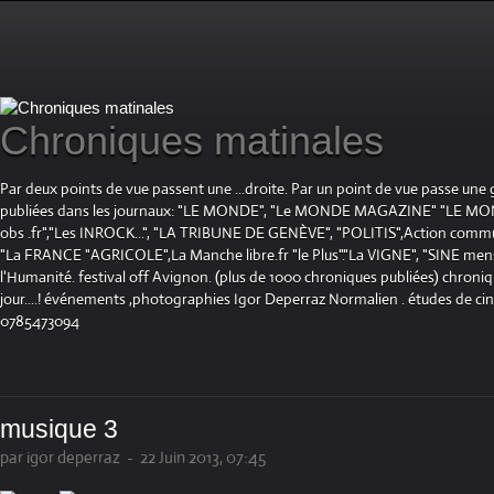
Chroniques matinales
Par deux points de vue passent une ...droite. Par un point de vue passe une
publiées dans les journaux: "LE MONDE", "Le MONDE MAGAZINE" "LE 
obs .fr","Les INROCK...", "LA TRIBUNE DE GENÈVE", "POLITIS",Action communis
"La FRANCE "AGRICOLE",La Manche libre.fr "le Plus"."La VIGNE", "SINE mensue
l'Humanité. festival off Avignon. (plus de 1000 chroniques publiées) chroniq
jour....! événements ,photographies Igor Deperraz Normalien . études de ci
0785473094
musique 3
par igor deperraz
-
22 Juin 2013, 07:45