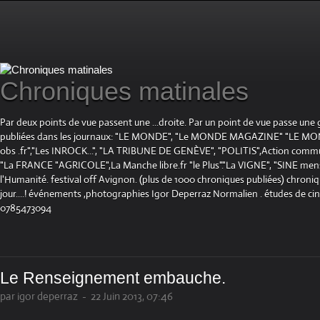
Chroniques matinales
Par deux points de vue passent une ...droite. Par un point de vue passe une
publiées dans les journaux: "LE MONDE", "Le MONDE MAGAZINE" "LE 
obs .fr","Les INROCK...", "LA TRIBUNE DE GENÈVE", "POLITIS",Action communis
"La FRANCE "AGRICOLE",La Manche libre.fr "le Plus"."La VIGNE", "SINE mensue
l'Humanité. festival off Avignon. (plus de 1000 chroniques publiées) chroniq
jour....! événements ,photographies Igor Deperraz Normalien . études de ci
0785473094
Le Renseignement embauche.
par igor deperraz
-
22 Juin 2013, 07:46