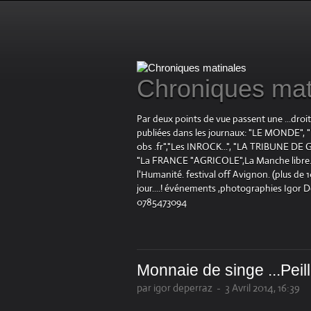
Chroniques mat
Par deux points de vue passent une ...droi
publiées dans les journaux: "LE MOND
obs .fr","Les INROCK...", "LA TRIBUNE DE G
"La FRANCE "AGRICOLE",La Manche libre.fr "
l'Humanité. festival off Avignon. (plus de
jour....! événements ,photographies Igor 
0785473094
Monnaie de singe ...Peil
par igor deperraz
-
3 Avril 2014, 16:39