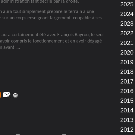
administration tant décrié par la droite.
2025
n aura tout simplement préparé le terrain à une
2024
e sur un corps enseignant largement
coupable à ses
2023
2022
e
aura certainement été avec François Bayrou, le seul
n avoir compris le fonctionnement et en avoir dégagé
2021
en avant
…
2020
2019
2018
2017
2016
2015
2014
2013
2012