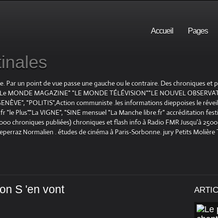
Accueil
Pages
inales
te. Par un point de vue passe une gauche ou le contraire. Des chroniques et
E", "Le MONDE MAGAZINE" "LE MONDE TÉLÉVISION""LE NOUVEL OBSERVATE
ENÈVE", "POLITIS",Action communiste .les informations dieppoises le réveil L
le Plus"."La VIGNE", "SINE mensuel "La Manche libre.fr" accréditation festiv
 1000 chroniques publiées) chroniques et flash info à Radio FMR Jusqu'à 2500 
Deperraz Normalien . études de cinéma à Paris-Sorbonne. jury Petits Molière
lon S 'en vont
ARTI