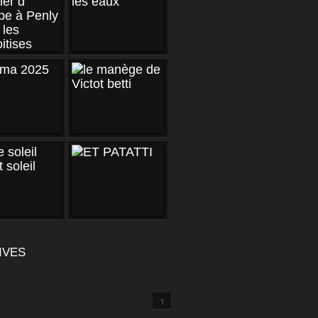
IVES
1