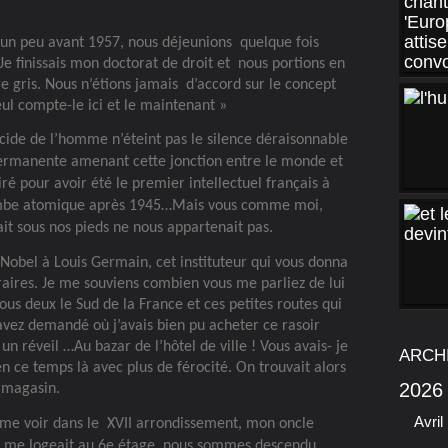
t un peu avant 1957, nous déjeunions
quelque fois
e finissais mon doctorat de droit et
nous portions en
 gris. Nous n’étions jamais
d’accord sur le concept
ul compte-le ici et le maintenant »
icide de l’homme n’éteint pas le silence déraisonnable
ermanente amenant cette jonction entre le monde et
ré pour avoir été le premier intellectuel français à
 bombe atomique après 1945…Mais vous comme moi,
it sous nos pieds ne nous appartenait pas.
x Nobel à Louis Germain, cet instituteur qui vous donna
traires. Je me souviens combien vous me parliez de lui
us deux le Sud de la France et ces petites routes qui
avez demandé où j’avais bien pu acheter ce rasoir
réveil …Au bazar de l’hôtel de ville ! Vous avais- je
ARCH
n ce temps là avec plus de férocité. On trouvait alors
2026
d magasin.
Avril
 me voir dans le
XVII arrondissement, mon oncle
me logeait au 6e étage, nous sommes descendu