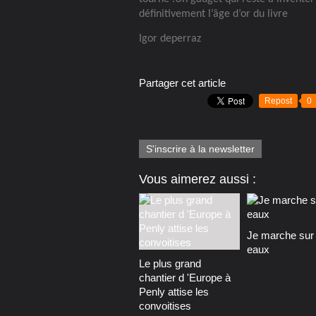
définitivement l’âge d’or du livre
Igor deperraz
Partager cet article
Repost
0
S'inscrire à la newsletter
Vous aimerez aussi :
Je marche sur 
eaux
Le plus grand
chantier d 'Europe à
Penly attise les
convoitises