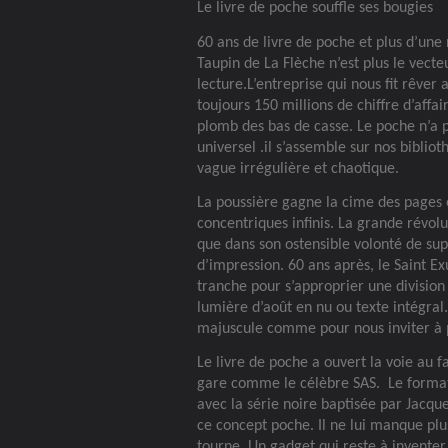
Le livre de poche souffle ses bougies
60 ans de livre de poche et plus d’une 
Taupin de La Flèche n’est plus le vecte
lecture.L’entreprise qui nous fit rêver
toujours 150 millions de chiffre d’affa
plomb des bas de casse. Le poche n’a 
universel .il s’assemble sur nos biblio
vague irrégulière et chaotique.
La poussière gagne la cime des pages
concentriques infinis. La grande révol
que dans son ostensible volonté de sup
d’impression. 60 ans après, le Saint 
tranche pour s’approprier une division 
lumière d’août en nu ou texte intégral
majuscule comme pour nous inviter à 
Le livre de poche a ouvert la voie au fa
gare comme le célèbre SAS.
Le format
avec la série noire baptisée par Jacq
ce concept poche. Il ne lui manque plus 
tourne .Un gadget qui reste à inventer