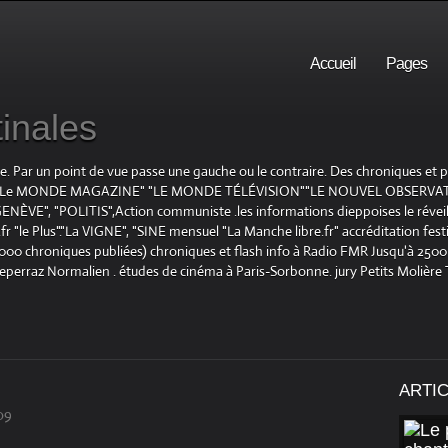
Accueil
Pages
inales
te. Par un point de vue passe une gauche ou le contraire. Des chroniques et
E", "Le MONDE MAGAZINE" "LE MONDE TÉLÉVISION""LE NOUVEL OBSERVATE
ENÈVE", "POLITIS",Action communiste .les informations dieppoises le réveil L
le Plus"."La VIGNE", "SINE mensuel "La Manche libre.fr" accréditation festiv
 1000 chroniques publiées) chroniques et flash info à Radio FMR Jusqu'à 2500 
Deperraz Normalien . études de cinéma à Paris-Sorbonne. jury Petits Molière
ARTI
09