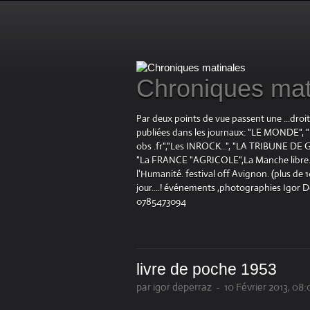
Chroniques mat
Par deux points de vue passent une ...droi
publiées dans les journaux: "LE MOND
obs .fr","Les INROCK...", "LA TRIBUNE DE G
"La FRANCE "AGRICOLE",La Manche libre.fr "
l'Humanité. festival off Avignon. (plus de
jour....! événements ,photographies Igor 
0785473094
livre de poche 1953
par igor deperraz
-
10 Février 2013, 08: