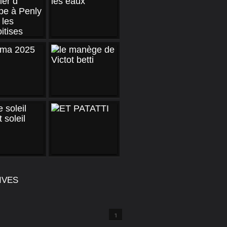
IVES
1