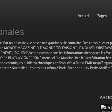
Accueil
Pages
inales
te. Par un point de vue passe une gauche ou le contraire. Des chroniques et
E", "Le MONDE MAGAZINE" "LE MONDE TÉLÉVISION""LE NOUVEL OBSERVATE
ENÈVE", "POLITIS",Action communiste .les informations dieppoises le réveil L
le Plus"."La VIGNE", "SINE mensuel "La Manche libre.fr" accréditation festiv
 1000 chroniques publiées) chroniques et flash info à Radio FMR Jusqu'à 2500 
Deperraz Normalien . études de cinéma à Paris-Sorbonne. jury Petits Molière
ARTI