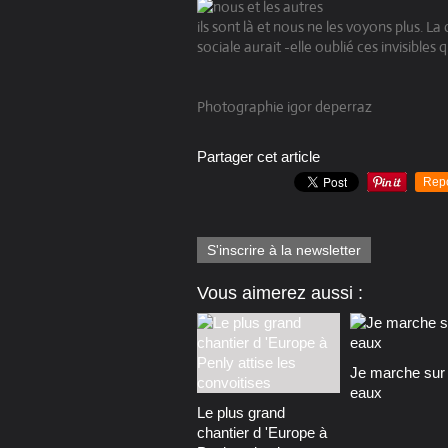
ils sont là et nous ne les voyons plus. L
sociale aurait -elle oublié ces invisibles q
Photographie igor deperraz
Partager cet article
Rep
S'inscrire à la newsletter
Vous aimerez aussi :
Je marche sur 
eaux
Le plus grand
chantier d 'Europe à