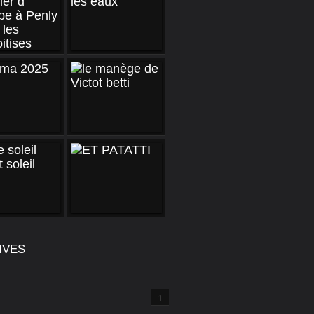
IVES
1