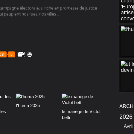
a campagne électorale, si riche en promesse de justice
ui peuplent nos rues, nos villes ...
ost
0
l'huma 2025
ARCH
les
le manège de Victot
2026
betti
Avril