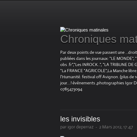
Chroniques mat
Par deux points de vue passent une ...droi
publiées dans les journaux: "LE MOND
obs .fr","Les INROCK...", "LA TRIBUNE DE G
"La FRANCE "AGRICOLE",La Manche libre.fr "
l'Humanité. festival off Avignon. (plus de
jour....! événements ,photographies Igor 
0785473094
les invisibles
par igor deperraz
-
2 Mars 2012, 17:47