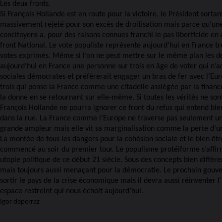
Les deux fronts.
Si François Hollande est en route pour la victoire, le Président sortan
massivement rejeté pour son excès de droitisation mais parce qu’une
concitoyens a, pour des raisons connues franchi le pas liberticide en
front National. Le vote populiste représente aujourd’hui en France t
votes exprimés. Même si l’on ne peut mettre sur le même plan les deu
aujourd’hui en France une personne sur trois en âge de voter qui n’a
sociales démocrates et préfèrerait engager un bras de fer avec l’Eu
trois qui pense la France comme une citadelle assiégée par la financ
la donne en se retournant sur elle-même. Si toutes les vérités ne son
François Hollande ne pourra ignorer ce front du refus qui entend bie
dans la rue. La France comme l’Europe ne traverse pas seulement u
grande ampleur mais elle vit sa marginalisation comme la perte d’u
La montée de tous les dangers pour la cohésion sociale et le bien êt
commencé au soir du premier tour. Le populisme protéiforme s’affi
utopie politique de ce début 21 siècle. Sous des concepts bien différ
mais toujours aussi menaçant pour la démocratie. Le prochain gouv
sortir le pays de la crise économique mais il devra aussi réinventer l
espace restreint qui nous échoit aujourd’hui.
Igor deperraz