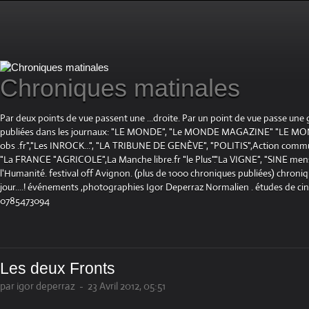
Chroniques matinales
Par deux points de vue passent une ...droite. Par un point de vue passe une
publiées dans les journaux: "LE MONDE", "Le MONDE MAGAZINE" "LE 
obs .fr","Les INROCK...", "LA TRIBUNE DE GENÈVE", "POLITIS",Action communis
"La FRANCE "AGRICOLE",La Manche libre.fr "le Plus"."La VIGNE", "SINE mensue
l'Humanité. festival off Avignon. (plus de 1000 chroniques publiées) chroniq
jour....! événements ,photographies Igor Deperraz Normalien . études de ci
0785473094
Les deux Fronts
par igor deperraz
-
23 Avril 2012, 05:51