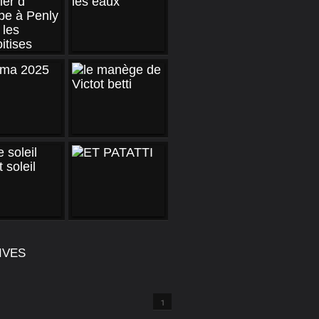
IVES
1