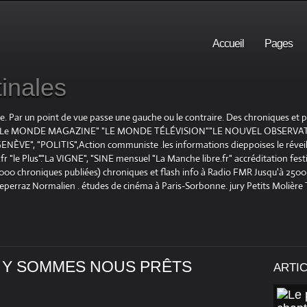
Accueil
Pages
inales
te. Par un point de vue passe une gauche ou le contraire. Des chroniques et
E", "Le MONDE MAGAZINE" "LE MONDE TÉLÉVISION""LE NOUVEL OBSERVATE
ENÈVE", "POLITIS",Action communiste .les informations dieppoises le réveil L
le Plus"."La VIGNE", "SINE mensuel "La Manche libre.fr" accréditation festiv
 1000 chroniques publiées) chroniques et flash info à Radio FMR Jusqu'à 2500 
Deperraz Normalien . études de cinéma à Paris-Sorbonne. jury Petits Molière
N Y SOMMES NOUS PRÊTS
ARTI