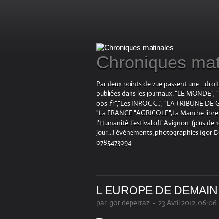
Chroniques mat
Par deux points de vue passent une ...droi
publiées dans les journaux: "LE MOND
obs .fr","Les INROCK...", "LA TRIBUNE DE G
"La FRANCE "AGRICOLE",La Manche libre.fr "
l'Humanité. festival off Avignon. (plus de
jour....! événements ,photographies Igor 
0785473094
L EUROPE DE DEMAI
par igor deperraz
-
23 Avril 2012, 06:06