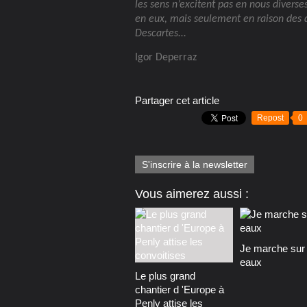
les sens n’excitent pas en nous diverse
en eux, mais seulement en raison des di
Descartes
…
Igor Deperraz
Partager cet article
Repost
0
S'inscrire à la newsletter
Vous aimerez aussi :
Je marche sur 
eaux
Le plus grand
chantier d 'Europe à
Penly attise les