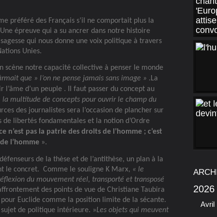
me préféré des Français s’il ne comportait plus la
 Une épreuve qui a su ancrer dans notre histoire
 sagesse qui nous donne une voix politique à travers
Nations Unies.
n scène notre capacité collective à penser le monde
firmait que » l’on ne pense jamais sans image »
.La
r l’âme d’un peuple . Il faut passer du concept au
 la multitude de concepts pour ouvrir le champ du
urces des journalistes sera l’occasion de plancher sur
ts de libertés fondamentales et la notion d’Ordre
ce
n’est pas la patrie des droits de l’homme ; c’est
s de l’homme
».
 défenseurs de la thèse et de l’antithèse, un plan à la
nt le concret.
Comme le souligne K Marx,
« le
ARCH
 réflexion du mouvement réel, transporté et transposé
2026
affrontement des points de vue de Christiane Taubira
t pour Euclide comme la position limite de la sécante.
Avril
ujet de politique intérieure. »
Les objets qui meuvent