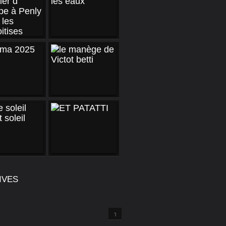
IVES
1