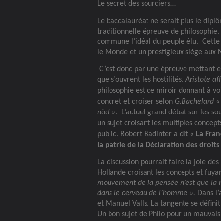
Le secret des sourciers…
Le baccalauréat ne serait plus le diplô
traditionnelle épreuve de philosophie.
commune l’idéal du peuple élu.
Cette
le Monde et un prestigieux siège aux 
C’est donc par une épreuve mettant e
que s’ouvrent les hostilités.
Aristote af
philosophie est ce miroir donnant à voi
concret et croiser selon
G.Bachelard «
réel »
.
L’actuel grand débat sur les so
un sujet croisant les multiples concep
public. Robert Badinter a dit «
La Fran
la patrie de la Déclaration des droit
La discussion pourrait faire la joie des
Hollande croisant les concepts et fuya
mouvement
de la pensée n’est que la
dans le cerveau de
l’homme ».
Dans l’
et Manuel Valls. La tangente se défini
Un bon sujet de Philo pour un mauvais s