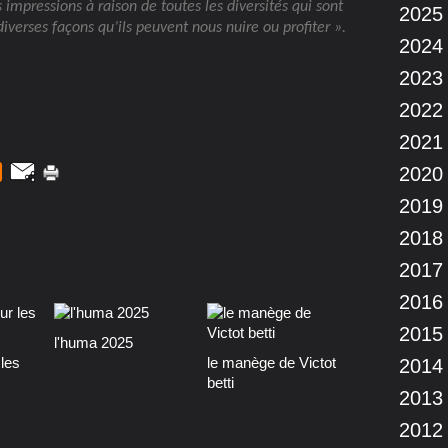
s
impressions à raison de toutes les diversités qui sont
2025
verses façons qu’ils peuvent nous nuire ou profiter ».
2024
2023
2022
2021
2020
2019
2018
2017
2016
2015
l'huma 2025
les
le manège de Victot
2014
betti
2013
2012