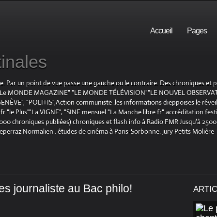
Accueil
Pages
inales
te. Par un point de vue passe une gauche ou le contraire. Des chroniques et
E", "Le MONDE MAGAZINE" "LE MONDE TÉLÉVISION""LE NOUVEL OBSERVATE
ENÈVE", "POLITIS",Action communiste .les informations dieppoises le réveil L
le Plus"."La VIGNE", "SINE mensuel "La Manche libre.fr" accréditation festiv
 1000 chroniques publiées) chroniques et flash info à Radio FMR Jusqu'à 2500 
Deperraz Normalien . études de cinéma à Paris-Sorbonne. jury Petits Molière
s journaliste au Bac philo!
ARTI