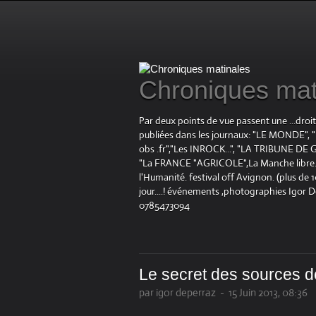
Chroniques mat
Par deux points de vue passent une ...droi
publiées dans les journaux: "LE MOND
obs .fr","Les INROCK...", "LA TRIBUNE DE G
"La FRANCE "AGRICOLE",La Manche libre.fr "
l'Humanité. festival off Avignon. (plus de
jour....! événements ,photographies Igor 
0785473094
Le secret des sources de
par igor deperraz
-
15 Juin 2013, 08:36