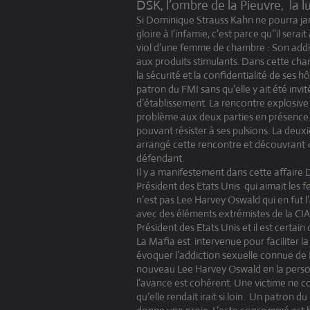
DSK, l’ombre de la Pieuvre,
la 
Si Dominique Strauss Kahn ne pourra jama
gloire à l’infamie, c’est parce qu’’il sera
viol d’une femme de chambre : Son addi
aux produits stimulants. Dans cette cha
la sécurité et la confidentialité de ses
patron du FMI sans qu’elle y ait été invi
d’établissement. La rencontre explosive
problème aux deux parties en présence.
pouvant résister à ses pulsions. La deux
arrangé cette rencontre et découvrant «
défendant.
Il y a manifestement dans cette affaire 
Président des Etats Unis
qui aimait les 
n’est pas Lee Harvey Oswald qui en fut 
avec des éléments extrémistes de la CIA
Président des Etats Unis et il est certai
La Mafia est
intervenue pour faciliter l
évoquer l’addiction sexuelle connue de
nouveau Lee Harvey Oswald en la personn
l’avance est cohérent. Une victime ne c
qu’elle rendait irait si loin.
Un patron du 