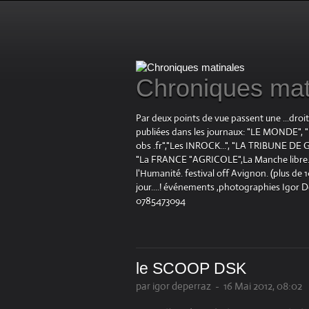
Chroniques mat
Par deux points de vue passent une ...droi
publiées dans les journaux: "LE MOND
obs .fr","Les INROCK...", "LA TRIBUNE DE G
"La FRANCE "AGRICOLE",La Manche libre.fr "
l'Humanité. festival off Avignon. (plus de
jour....! événements ,photographies Igor 
0785473094
le SCOOP DSK
par igor deperraz
-
16 Mai 2012, 08:02