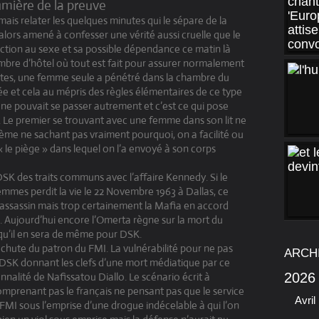
lumière de la preuve
is relater les quelques minutes qui le sépare de la
it alors amené à confesser une vérité aussi cruelle que le
ction au sexe et sa possible dépendance ce matin là
mbre d’hôtel où tout est fait pour assurer normalement
 hôtes, une femme seule a pénétré dans la chambre du
tée et cela au mépris des règles élémentaires de ce type
 ne pouvait se passer autrement et c’est ce qui pose
 Le premier se trouvant avec une femme dans son lit ne
ième ne sachant pas vraiment pourquoi, on a facilité ou
 le piège » dans lequel on l’a envoyé à son corps
DSK des traits communs avec l’affaire Kennedy. Si le
femmes perdit la vie le 22 Novembre 1963 à Dallas, ce
l’assassin mais trop certainement la Mafia en accord
. Aujourd’hui encore l’Omerta règne sur la mort du
n qu’il en sera de même pour DSK.
a chute du patron du FMI. La vulnérabilité pour ne pas
ARCH
 DSK donnant les clefs d’une mort médiatique par ce
alité de Nafissatou Diallo. Le scénario écrit à
2026
omprenant pas le français ne pensant pas que le service
Avril
FMI sous l’emprise d’une drogue indécelable à qui l’on