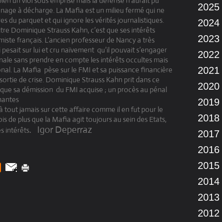
en un viol sous emprise mais la défense n’aurait pu
2025
gnage à décharge. La Mafia est un milieu fermé qui ne
s du parquet et qui ignore les vérités journalistiques.
2024
raitre Dominique Strauss Kahn, c’est que ses intérêts
2023
iste français. L’ancien professeur de Nancy a très
pesait sur lui et cru naïvement
qu’il pouvait s’engager
2022
nale sans prendre en compte les intérêts occultes mais
ional. La Mafia
pèse sur le FMI et sa puissance financière
2021
 sortie de crise. Dominique Strauss Kahn prit dans ce
2020
 que sa démission
du FMI acquise ; un procès au pénal
nantes
2019
à tout jamais sur cette affaire comme il en fut pour le
2018
s de plus que la Mafia agit toujours au sein des Etats,
.
Igor Deperraz
s intérêts
2017
2016
2015
2014
2013
2012