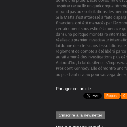
donne une proie. L’acte consommé est bi
espérer recueillir un quelconque témoi
répond pas aux sollicitations des membre
Si la Mafia s’est intéressé à faite dispa
financiers
ont été menacés par l’économ
certainement sous estimé la menace qui 
dans une politique monétaire internatio
réelles du premier investisseur internat
lui donne des clefs dans les solutions de
règlement de compte a été libéré parce
aurait amené des investigations plus gê
Aujourd’hui, la loi du silence
s’imposera 
Président Kennedy. Elle démontre une foi
au plus haut niveau pour sauvegarder se
Partager cet article
Repost
0
S'inscrire à la newsletter