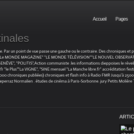
Accueil
Pages
inales
te. Par un point de vue passe une gauche ou le contraire. Des chroniques et
E", "Le MONDE MAGAZINE" "LE MONDE TÉLÉVISION""LE NOUVEL OBSERVATE
ENÈVE", "POLITIS",Action communiste .les informations dieppoises le réveil L
le Plus"."La VIGNE", "SINE mensuel "La Manche libre.fr" accréditation festiv
 1000 chroniques publiées) chroniques et flash info à Radio FMR Jusqu'à 2500 
Deperraz Normalien . études de cinéma à Paris-Sorbonne. jury Petits Molière
ARTI