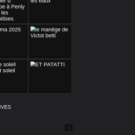
IVES
1