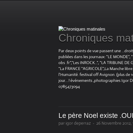
Chroniques mat
Par deux points de vue passent une ...droi
publiées dans les journaux: "LE MOND
obs .fr","Les INROCK...", "LA TRIBUNE DE G
"La FRANCE "AGRICOLE",La Manche libre.fr "
l'Humanité. festival off Avignon. (plus de
jour....! événements ,photographies Igor 
0785473094
Le père Noel existe .OU
par igor deperraz
-
26 Novembre 2012, 