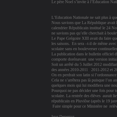
Le père Noel s’invite à l’Education Nat
L’Education Nationale ne sait plus à qu
Nous savions que La République avait l
calendrier Républicain institué le 24 
ne savions pas qu’elle cherchait à boule
Le Pape Grégoire XIII avait du faire qu
les saisons.
En sera –t-il de même avec
scolaire sans en bouleverser continuell
La publication dans le bulletin officiel 
comporte dorénavant
une version initi
Soit un arrêté du 5 Juillet 2012 modifiant
des années 2010-2011
2011-2012 et 20
On en perdrait son latin si l’ordonnance 
Cela ne s’arrêtera pas là puisque l’on 
quelques mois qui lui modifiera une nouv
Pourquoi ne pas décider une fois pour to
scolaire. La rentrée des élèves
aurait li
républicain en Pluviôse (après le 19 janv
Faire simple pour ce Ministère ne
relèv
Igor Deperraz