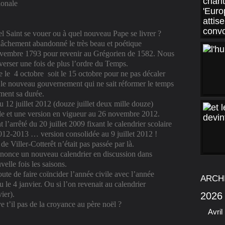
ionale
el Saint se vouer ou à quel nouveau Pape se livrer ?
âchement abandonné le très beau et poétique
Novembre 1793 pour revenir au Grégorien de 1582. Nous
verser une fois de plus l’ordre du Temps.
e le
4 octobre
soit le 15 octobre pour ne pas décaler
 le nouveau gouvernement qui ne sait réformer le temps
ement sa durée.
du 12 juillet 2012 (douze juillet deux mille douze)
ale et une version en vigueur au 26 novembre 2012.
 l’arrêté du 20 juillet 2009 fixant le calendrier scolaire
12-2013 … version consolidée au 9 juillet 2012 !
de Viller-Cotterêt n’était pas passée par là.
annonce un nouveau calendrier en discussion dans
elle fois les saisons.
ute de faire coïncider l’année civile avec l’année
ARCH
eu le 4 janvier. Ou si l’on revenait au calendrier
ier).
2026
e t’il pas de la croyance au père noël ?
Avril