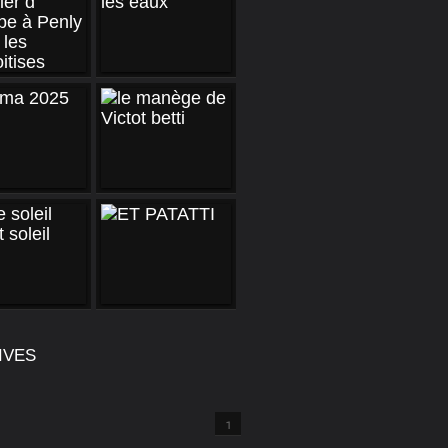
IVES
1