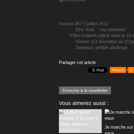
Sources BO 5 juillet 2012
Père Noel
:
ma cheminée
Viller-Cotterêt :édicté entre le 10 
Nivose :(21 décembre au 19 ja
Deperraz: perfide allobroge
Partager cet article
Repost
0
S'inscrire à la newsletter
Vous aimerez aussi :
Je marche sur 
eaux