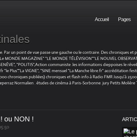
Accueil
Pages
inales
te. Par un point de vue passe une gauche ou le contraire. Des chroniques et
E", "Le MONDE MAGAZINE" "LE MONDE TÉLÉVISION""LE NOUVEL OBSERVATE
ENÈVE", "POLITIS",Action communiste .les informations dieppoises le réveil L
le Plus"."La VIGNE", "SINE mensuel "La Manche libre.fr" accréditation festiv
 1000 chroniques publiées) chroniques et flash info à Radio FMR Jusqu'à 2500 
Deperraz Normalien . études de cinéma à Paris-Sorbonne. jury Petits Molière
I! ou NON !
ARTI
15:50