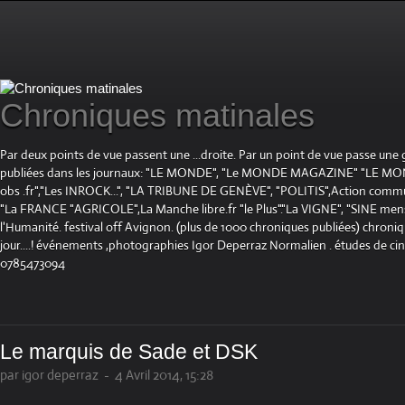
Chroniques matinales
Par deux points de vue passent une ...droite. Par un point de vue passe une
publiées dans les journaux: "LE MONDE", "Le MONDE MAGAZINE" "LE 
obs .fr","Les INROCK...", "LA TRIBUNE DE GENÈVE", "POLITIS",Action communis
"La FRANCE "AGRICOLE",La Manche libre.fr "le Plus"."La VIGNE", "SINE mensue
l'Humanité. festival off Avignon. (plus de 1000 chroniques publiées) chroniq
jour....! événements ,photographies Igor Deperraz Normalien . études de ci
0785473094
Le marquis de Sade et DSK
par igor deperraz
-
4 Avril 2014, 15:28