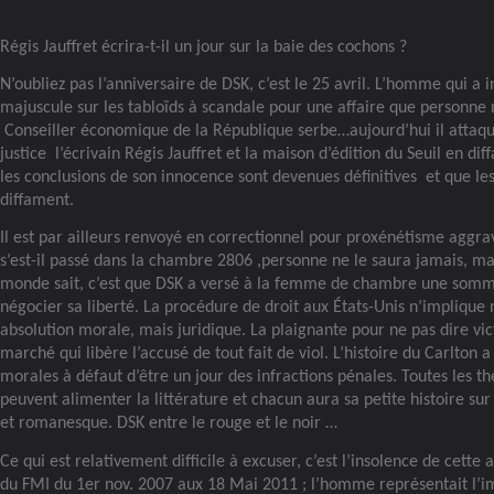
Régis Jauffret écrira-t-il un jour sur la baie des cochons ?
N’oubliez pas l’anniversaire de DSK, c’est le 25 avril. L’homme qui a 
majuscule sur les tabloïds à scandale pour une affaire que personne n
Conseiller économique de la République serbe…aujourd’hui il attaqu
justice
l’écrivain Régis Jauffret et la maison d’édition du Seuil en di
les conclusions de son innocence sont devenues définitives
et que les
diffament.
Il est par ailleurs renvoyé en correctionnel pour proxénétisme agg
s’est-il passé dans la chambre 2806 ,personne ne le saura jamais, ma
monde sait, c’est que DSK a versé à la femme de chambre une som
négocier sa liberté. La procédure de droit aux États-Unis n’implique
absolution morale, mais juridique. La plaignante pour ne pas dire vi
marché qui libère l’accusé de tout fait de viol. L’histoire du Carlton a
morales à défaut d’être un jour des infractions pénales. Toutes les th
peuvent alimenter la littérature et chacun aura sa petite histoire sur
et romanesque. DSK entre le rouge et le noir …
Ce qui est relativement difficile à excuser, c’est l’insolence de cette
du FMI du 1er nov. 2007 aux 18 Mai 2011 ; l’homme représentait l’i