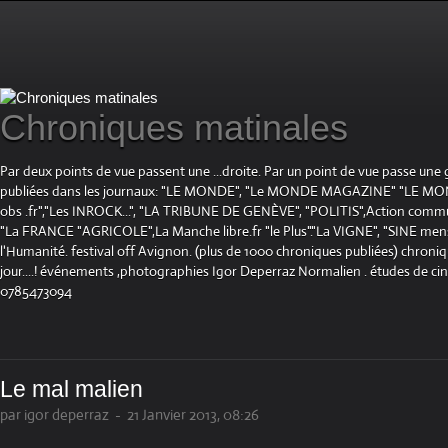
Chroniques matinales
Par deux points de vue passent une ...droite. Par un point de vue passe une
publiées dans les journaux: "LE MONDE", "Le MONDE MAGAZINE" "LE 
obs .fr","Les INROCK...", "LA TRIBUNE DE GENÈVE", "POLITIS",Action communis
"La FRANCE "AGRICOLE",La Manche libre.fr "le Plus"."La VIGNE", "SINE mensue
l'Humanité. festival off Avignon. (plus de 1000 chroniques publiées) chroniq
jour....! événements ,photographies Igor Deperraz Normalien . études de ci
0785473094
Le mal malien
par igor deperraz
-
21 Janvier 2013, 08:26