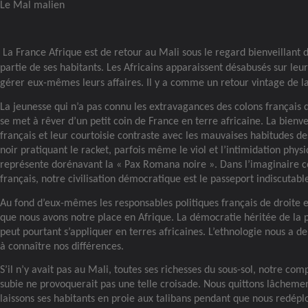
Le Mal malien
La France Afrique est de retour au Mali sous le regard bienveillant d
partie de ses habitants. Les Africains apparaissent désabusés sur leu
gérer eux-mêmes leurs affaires. Il y a comme un retour vintage de la
La jeunesse qui n’a pas connu les extravagances des colons français 
se met à rêver d’un petit coin de France en terre africaine. La bienve
français et leur courtoisie contraste avec les mauvaises habitudes d
noir pratiquant le racket, parfois même le viol et l’intimidation phys
représente dorénavant la « Pax Romana noire ». Dans l’imaginaire co
français, notre civilisation démocratique est le passeport indiscutab
Au fond d’eux-mêmes les responsables politiques français de droite 
que nous avons notre place en Afrique. La démocratie héritée de la 
peut pourtant s’appliquer en terres africaines. L’ethnologie nous a d
à connaître nos différences.
S’il n’y avait pas au Mali, toutes ses richesses du sous-sol, notre com
subie ne provoquerait pas une telle croisade. Nous quittons lâchemen
laissons ses habitants en proie aux talibans pendant que nous redép