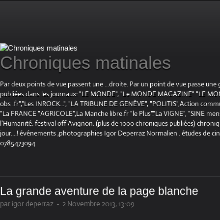
Chroniques matinales
Par deux points de vue passent une ...droite. Par un point de vue passe une
publiées dans les journaux: "LE MONDE", "Le MONDE MAGAZINE" "LE 
obs .fr","Les INROCK...", "LA TRIBUNE DE GENÈVE", "POLITIS",Action communis
"La FRANCE "AGRICOLE",La Manche libre.fr "le Plus"."La VIGNE", "SINE mensue
l'Humanité. festival off Avignon. (plus de 1000 chroniques publiées) chroniq
jour....! événements ,photographies Igor Deperraz Normalien . études de ci
0785473094
La grande aventure de la page blanche
par igor deperraz
-
2 Novembre 2013, 13:09