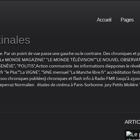
Accueil
Pages
inales
te. Par un point de vue passe une gauche ou le contraire. Des chroniques et
E", "Le MONDE MAGAZINE" "LE MONDE TÉLÉVISION""LE NOUVEL OBSERVATE
ENÈVE", "POLITIS",Action communiste .les informations dieppoises le réveil L
le Plus"."La VIGNE", "SINE mensuel "La Manche libre.fr" accréditation festiv
 1000 chroniques publiées) chroniques et flash info à Radio FMR Jusqu'à 2500 
Deperraz Normalien . études de cinéma à Paris-Sorbonne. jury Petits Molière
ARTI