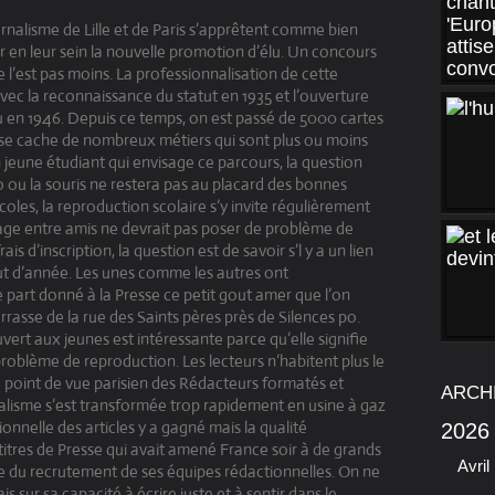
nalisme de Lille et de Paris s’apprêtent comme bien
ir en leur sein la nouvelle promotion d’élu. Un concours
e l’est pas moins. La professionnalisation de cette
vec la reconnaissance du statut en 1935 et l’ouverture
 en 1946. Depuis ce temps, on est passé de 5000 cartes
 se cache de nombreux métiers qui sont plus ou moins
n jeune étudiant qui envisage ce parcours, la question
ylo ou la souris ne restera pas au placard des bonnes
coles, la reproduction scolaire s’y invite régulièrement
 stage entre amis ne devrait pas poser de problème de
rais d’inscription, la question est de savoir s’l y a un lien
ut d’année. Les unes comme les autres ont
 part donné à la Presse ce petit gout amer que l’on
errasse de la rue des Saints pères près de Silences po.
vert aux jeunes est intéressante parce qu’elle signifie
problème de reproduction. Les lecteurs n’habitent plus le
e point de vue parisien des Rédacteurs formatés et
ARCH
nalisme s’est transformée trop rapidement en usine à gaz
ionnelle des articles y a gagné mais la qualité
2026
titres de Presse qui avait amené France soir à de grands
Avril
re du recrutement de ses équipes rédactionnelles. On ne
s sur sa capacité à écrire juste et à sentir dans le