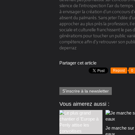
temps. 
silence de l’introspection l’air du
à envisager la création d’un concours d’
absent du palmarès. Sans jeter l’idée d’u
approcher au plus près la profession, il 
sociale et culturelle franchissent le pa
générations pour toucher un public varié, 
compétence afin d’y retrouver son publi
deperraz
Partager cet article
Repost
0
S'inscrire à la newsletter
Vous aimerez aussi :
Je marche sur 
eaux