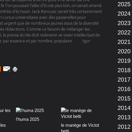
2025
Si l’
on poussait l’idée d’Ecole plus loin, on serait amené
entrée d’écrivain. Jack Kerouac serait très certainement
2024
n cursus universitaire avec des passerelles pour
2023
est urgent que de nombreux jeunes issus de la diversité
s des rédactions. Comme ce besoin de mélanger les
2022
la presse écrite doit redevenir se vivier intellectuel de
c par essence et par nombre, populaire.
Igor
2021
2020
2019
2018
2017
2016
2015
2014
2013
l'huma 2025
les
le manège de Victot
2012
betti