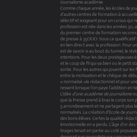
Journalisme académie
Comme chaque année, les écoles de jour
d’autres centres de formation à accueill
sélectif et exigeant pour un cursus qui n
profession est née dans les années 30, a
du premier centre de formation reconnu
de presse à 35OOO. Sous ce qualificatif
en lien direct avec la profession. Pour u
est de savoir si au bout du tunnel, le st
intentions. Pour les deux prestigieuses é
et le coup de fil qui va bien ou le petit
sortie. Pour les autres qui jouent sur les f
entre la motivation et le chèque de déb
« normalisé »le rédactionnel et pour une
ressent lorsque l’on paye l’addition en t
L’idée
d’une académie de journalisme
ou
que la Presse prend à bras le corps son 
5 arrondissement et ne partagent plus l
normalisés. La création d’Ecole de jour
des bons élèves. Certes la qualité rédact
émotionnelle en a perdu. L’âge d’or des 
tirages tenait en partie au coté populai
devenait pas journaliste sur concours mai