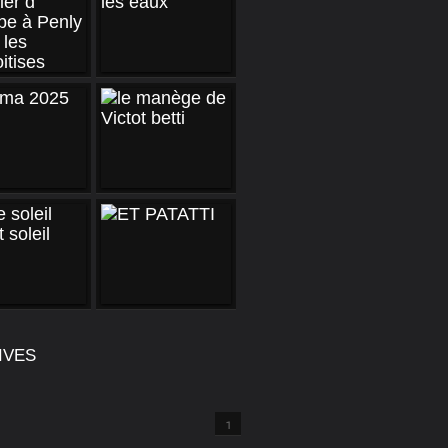
IVES
1