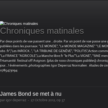
Chroniques matinales
Par deux points de vue passent une ...droite. Par un point de vue passe une
publiées dans les journaux: "LE MONDE", "Le MONDE MAGAZINE" "LE 
obs .fr","Les INROCK...", "LA TRIBUNE DE GENÈVE", "POLITIS",Action communis
"La FRANCE "AGRICOLE",La Manche libre.fr "le Plus"."La VIGNE", "SINE mensue
l'Humanité. festival off Avignon. (plus de 1000 chroniques publiées) chroniq
jour....! événements ,photographies Igor Deperraz Normalien . études de ci
0785473094
James Bond se met à nu
par igor deperraz
-
27 Octobre 2012, 09:37