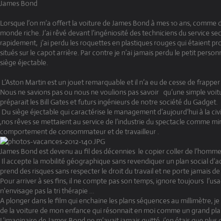
James Bond
Lorsque l’on m’a offert la voiture de James Bond à mes 10 ans, comme de
monde riche. J’ai rêvé devant l’ingéniosité des techniciens du service se
rapidement,
j’ai perdu les roquettes en plastiques rouges qui étaient pr
situés sur le capot arrière. Par contre je n’ai jamais perdu le petit person
siège éjectable.
L’Aston Martin est un jouet remarquable et il n’a eu de cesse de frapper l
Nous ne savions pas ou nous ne voulions pas savoir
qu’une simple voit
préparait les Bill Gates et futurs ingénieurs de notre société du Gadget.
Du siège éjectable qui caractérise le management d’aujourd’hui à la civil
,nos rêves se mettaient au service de l’industrie du spectacle comme mi
comportement de consommateur et de travailleur .
James Bond est devenu au fil des décennies
le copier coller de l’homme
Il accepte la mobilité géographique sans revendiquer un plan social d
prend des risques sans respecter le droit du travail et ne porte jamais de
Pour arriver à ses fins, il ne compte pas son temps, ignore toujours
l’us
n'envisage pas la tri thérapie
…
A plonger dans le film qui enchaine les plans séquences au millimètre, j
de la voiture de mon enfance qui résonnait en moi comme un grand pl
L’imaginaire de James Bond ne m’avait jamais quitté, j’en étais que plus 