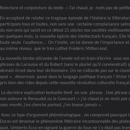
Relecture et conjoncture du texte. « J’ai chaud, je
mets pas de petite
En acceptant de relater ce tragique épisode de l’histoire la littératur
participons tous et toutes, non sans une
certaine complaisance salis
du non-sens qui saisit en ce début 21 siècles nos sociétés vieillissant
en quelques mois, la nouvelle égérie des intellectuels français. Elle f
toute seule
l’audience...
On l’invite, on lui donne de l’importance et 
au même niveau
que le très cultivé Frédéric Mitterrand.
La nouvelle bimbo siliconée de l’année est en train d’écrire
sous nos 
phrases du Larousse et du Robert (sans le pluriel qu’il conviendrait) 
demain liront dans leur dictionnaire. On ne s’attarde pas sur le classi
quoi », désormais
passé dans le langage poétique français ! Victor 
pris bien des rides depuis cette nouvelle révolution culturelle françai
La dernière explication textuelle tient
en une
phrase . Une phrase 
son auteure le Renaudot ou le Goncourt :
« j’ai chaud je ne mets pas 
sans mentir, j’en cherche partout, j'en trouve jamais ».
Avec ce type d’argument phéménologique , on comprend pourquoi l
Duras est devenue le phénomène littéraire incontournable des plat
quoi, Umberto Ecco en signant la guerre du faux ne s’y était pas tro