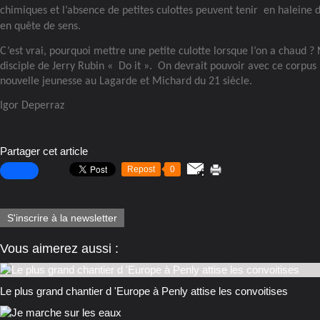
chimiques et l’absence de petites culottes peuvent tenir
en haleine d
en quête de sens.
C’est vrai, pourquoi mettre une petite culotte lorsque l’on a chaud ? N
disciple de Jerry Rubin « Do it ». On devrait pouvoir avec ce corpus 
nouvelle jeunesse au Lagarde et Michard du 21 siècle.
Igor Deperraz
Partager cet article
Repost
0
S'inscrire à la newsletter
Vous aimerez aussi :
Le plus grand chantier d 'Europe à Penly attise les convoitises