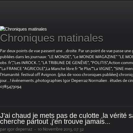
Chroniques matinales
Par deux points de vue passent une ...droite. Par un point de vue passe une
publiées dans les journaux: "LE MONDE", "Le MONDE MAGAZINE" "LE 
obs .fr","Les INROCK...", "LA TRIBUNE DE GENÈVE", "POLITIS",Action communis
"La FRANCE "AGRICOLE",La Manche libre.fr "le Plus"."La VIGNE", "SINE mensue
l'Humanité. festival off Avignon. (plus de 1000 chroniques publiées) chroniq
jour....! événements ,photographies Igor Deperraz Normalien . études de ci
0785473094
J'ai chaud je mets pas de culotte ,la vérité s
cherche partout ,j'en trouve jamais...
par igor deperraz
-
10 Novembre 2013, 07:32