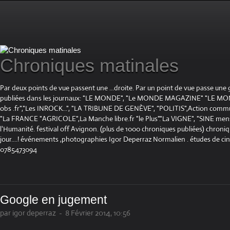
Chroniques matinales
Par deux points de vue passent une ...droite. Par un point de vue passe une
publiées dans les journaux: "LE MONDE", "Le MONDE MAGAZINE" "LE 
obs .fr","Les INROCK...", "LA TRIBUNE DE GENÈVE", "POLITIS",Action communis
"La FRANCE "AGRICOLE",La Manche libre.fr "le Plus"."La VIGNE", "SINE mensue
l'Humanité. festival off Avignon. (plus de 1000 chroniques publiées) chroniq
jour....! événements ,photographies Igor Deperraz Normalien . études de ci
0785473094
Google en jugement
par igor deperraz
-
8 Février 2014, 10:56