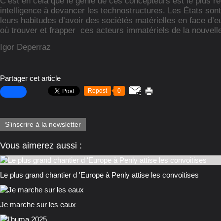
C’est en cela que le génie de ces concepteurs est le plus r
intelligence à devancer les technostructures. Les États son
leurs habitudes d’avoir des sociétés matérielles en face d’e
où trouver et frapper
ces acteurs immatériels de la nouvel
Igor Deperraz
Partager cet article
Repost
0
S'inscrire à la newsletter
Vous aimerez aussi :
Le plus grand chantier d 'Europe à Penly attise les convoitises
Je marche sur les eaux