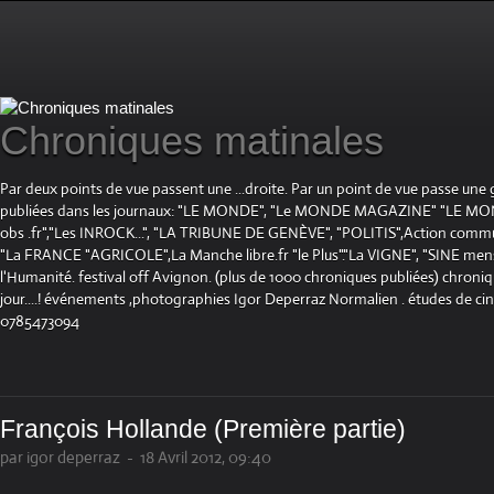
Chroniques matinales
Par deux points de vue passent une ...droite. Par un point de vue passe une
publiées dans les journaux: "LE MONDE", "Le MONDE MAGAZINE" "LE 
obs .fr","Les INROCK...", "LA TRIBUNE DE GENÈVE", "POLITIS",Action communis
"La FRANCE "AGRICOLE",La Manche libre.fr "le Plus"."La VIGNE", "SINE mensue
l'Humanité. festival off Avignon. (plus de 1000 chroniques publiées) chroniq
jour....! événements ,photographies Igor Deperraz Normalien . études de ci
0785473094
François Hollande (Première partie)
par igor deperraz
-
18 Avril 2012, 09:40