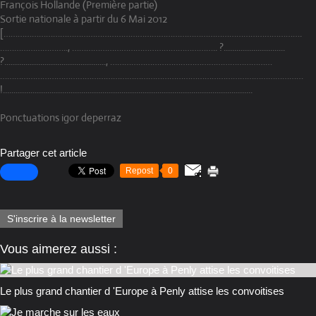
François Hollande (Première partie)
Sortie nationale à partir du 6 Mai 2012
[……………………………………………………………………………………………………………….
……………………….., …………………………………………………….. ?.............................
?................................................, ……………………………………………………………
…………………………………………………………………………………………………………………
!......................................................................................................................
Ponctuations igor deperraz
Partager cet article
Repost
0
S'inscrire à la newsletter
Vous aimerez aussi :
Le plus grand chantier d 'Europe à Penly attise les convoitises