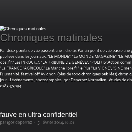
Chroniques matinales
Par deux points de vue passent une ...droite. Par un point de vue passe une
publiées dans les journaux: "LE MONDE", "Le MONDE MAGAZINE" "LE 
obs .fr","Les INROCK...", "LA TRIBUNE DE GENÈVE", "POLITIS",Action communis
"La FRANCE "AGRICOLE",La Manche libre.fr "le Plus"."La VIGNE", "SINE mensue
l'Humanité. festival off Avignon. (plus de 1000 chroniques publiées) chroniq
jour....! événements ,photographies Igor Deperraz Normalien . études de ci
0785473094
fauve en ultra confidentiel
par igor deperraz
-
5 Février 2014, 16:01