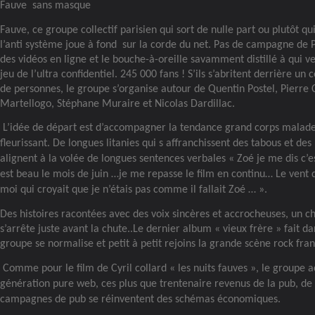
Fauve
sans masque
Fauve, ce groupe collectif parisien qui sort de nulle part ou plutôt qu
l’anti système joue à fond
sur la corde du net. Pas de campagne de Pu
des vidéos en ligne et le bouche-à-oreille savamment distillé à qui v
jeu de l’ultra confidentiel. 245 000 fans ! S’ils s’abritent derrière un 
de personnes, le groupe s’organise autour de Quentin Postel, Pierre
Martellogo, Stéphane Muraire et Nicolas Dardillac.
L’idée de départ est d’accompagner la tendance grand corps malade
fleurissant. De longues litanies qui s affranchissent des tabous et des 
alignent à la volée de longues sentences verbales « Zoé je me dis c’e
est beau le mois de juin …je me repasse le film en continu… Le vent 
moi qui croyait que je n’étais pas comme il fallait Zoé … ».
Des histoires racontées avec des voix sincères et accrocheuses, un ch
s’arrête juste avant la chute..Le dernier album « vieux frère » fait dan
groupe se normalise et petit à petit rejoins la grande scène rock fran
Comme pour le film de Cyril collard « les nuits fauves », le groupe 
génération pure web, ces plus que trentenaire revenus de la pub, de l
campagnes de pub se réinventent des schémas économiques.