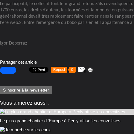
Le participatif, le collectif font leur grand retour. S’ils revendiquen
1700 euros, les droits d’auteur, les tournées et la montée en puiss
générationnel devait très rapidement faire rentrer dans le rang ses
l’ère web.2. Entre l’émergence du bobo parisien et l appartenance à u
Igor Deperraz
Partager cet article
Repost
0
S'inscrire à la newsletter
Vous aimerez aussi :
Le plus grand chantier d 'Europe à Penly attise les convoitises