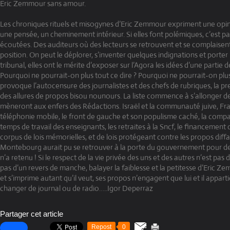
Eric Zemmour sans amour.
Les chroniques rituels et misogynes d’Eric Zemmour expriment une opini
une pensée, un cheminement intérieur. Si elles font polémiques, c’est pa
écoutées. Des auditeurs où des lecteurs se retrouvent et se complaisent
position. On peut le déplorer, s’inventer quelques indignations et porter
tribunal, elles ont le mérite d’exposer sur l’Agora les idées d’une partie
Pourquoi ne pourrait-on plus tout ce dire ? Pourquoi ne pourrait-on plus
provoque l’autocensure des journalistes et des chefs de rubriques, la p
des allures de propos bisou nounours. La liste commence à s’allonger de 
mèneront aux enfers des Rédactions. Israël et la communauté juive, Fra
téléphonie mobile, le front de gauche et son populisme caché, la compa
temps de travail des enseignants, les retraites à la Sncf, le financement
corpus de lois mémorielles, et de lois protégeant contre les propos dif
Montebourg aurait pu se retrouver à la porte du gouvernement pour d
n’a retenu ! Si le respect de la vie privée des uns et des autres n’est pa
pas d’un revers de manche, balayer la faiblesse et la petitesse d’Eric Ze
et s’imprime autant qu’il veut, ses propos n’engagent que lui et il appar
changer de journal ou de radio…..Igor Deperraz
Partager cet article
Repost
0