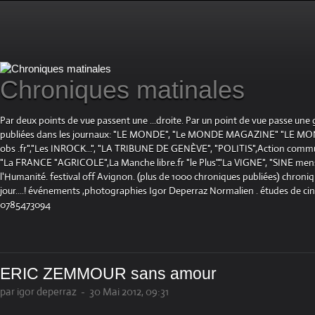
Chroniques matinales
Par deux points de vue passent une ...droite. Par un point de vue passe une
publiées dans les journaux: "LE MONDE", "Le MONDE MAGAZINE" "LE 
obs .fr","Les INROCK...", "LA TRIBUNE DE GENÈVE", "POLITIS",Action communis
"La FRANCE "AGRICOLE",La Manche libre.fr "le Plus"."La VIGNE", "SINE mensue
l'Humanité. festival off Avignon. (plus de 1000 chroniques publiées) chroniq
jour....! événements ,photographies Igor Deperraz Normalien . études de ci
0785473094
ERIC ZEMMOUR sans amour
par igor deperraz
-
30 Mai 2012, 09:31