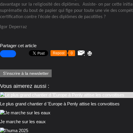
davantage sur la religiosité des diplômes.
Assiste- on par cette initia
suprématie du bout de papier qui fige pour toute une vie des compéte
certification contre l’école des diplômes de pacotilles ?
Igor Deperraz
Partager cet article
Repost
0
S'inscrire à la newsletter
Vous aimerez aussi :
Le plus grand chantier d 'Europe à Penly attise les convoitises
Je marche sur les eaux