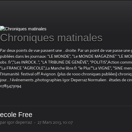
Chroniques matinales
Par deux points de vue passent une ...droite. Par un point de vue passe une
publiées dans les journaux: "LE MONDE", "Le MONDE MAGAZINE" "LE 
obs .fr","Les INROCK...", "LA TRIBUNE DE GENÈVE", "POLITIS",Action communis
"La FRANCE "AGRICOLE",La Manche libre.fr "le Plus"."La VIGNE", "SINE mensue
l'Humanité. festival off Avignon. (plus de 1000 chroniques publiées) chroniq
jour....! événements ,photographies Igor Deperraz Normalien . études de ci
0785473094
ecole Free
par igor deperraz
-
27 Mars 2013, 10:07