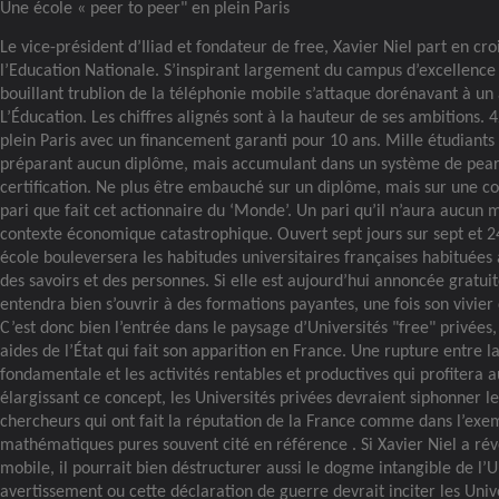
Une école « peer to peer" en plein Paris
Le vice-président d’Iliad et fondateur de free, Xavier Niel part en cr
l’Education Nationale. S’inspirant largement du campus d’excellence 
bouillant trublion de la téléphonie mobile s’attaque dorénavant à un
L’Éducation. Les chiffres alignés sont à la hauteur de ses ambitions.
plein Paris avec un financement garanti pour 10 ans. Mille étudiants
préparant aucun diplôme, mais accumulant dans un système de pear
certification. Ne plus être embauché sur un diplôme, mais sur une co
pari que fait cet actionnaire du ‘Monde’. Un pari qu’il n’aura aucun 
contexte économique catastrophique. Ouvert sept jours sur sept et 24
école bouleversera les habitudes universitaires françaises habituées
des savoirs et des personnes. Si elle est aujourd’hui annoncée gratuit
entendra bien s’ouvrir à des formations payantes, une fois son vivier 
C’est donc bien l’entrée dans le paysage d’Universités "free" privées
aides de l’État qui fait son apparition en France. Une rupture entre 
fondamentale et les activités rentables et productives qui profitera 
élargissant ce concept, les Universités privées devraient siphonner le
chercheurs qui ont fait la réputation de la France comme dans l’exe
mathématiques pures souvent cité en référence . Si Xavier Niel a rév
mobile, il pourrait bien déstructurer aussi le dogme intangible de l’U
avertissement ou cette déclaration de guerre devrait inciter les Unive