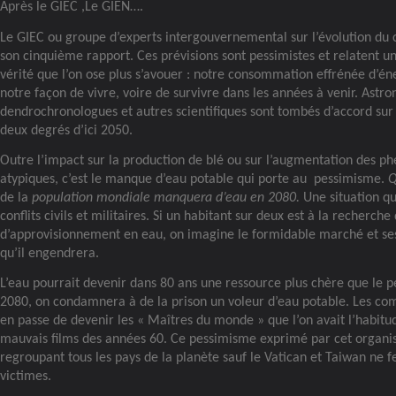
Après le GIEC ,Le GIEN….
Le GIEC ou groupe d’experts intergouvernemental sur l’évolution du 
son cinquième rapport. Ces prévisions sont pessimistes et relatent un
vérité que l’on ose plus s’avouer : notre consommation effrénée d’én
notre façon de vivre, voire de survivre dans les années à venir. Astr
dendrochronologues et autres scientifiques sont tombés d’accord sur 
deux degrés d’ici 2050.
Outre l’impact sur la production de blé ou sur l’augmentation des 
atypiques, c’est le manque d’eau potable qui porte au
pessimisme.
Q
de la
population mondiale manquera d’eau en 2080.
Une situation q
conflits civils et militaires. Si un habitant sur deux est à la recherch
d’approvisionnement en eau, on imagine le formidable marché et ses 
qu’il engendrera.
L’eau pourrait devenir dans 80 ans une ressource plus chère que le pé
2080, on condamnera à de la prison un voleur d’eau potable. Les co
en passe de devenir les « Maîtres du monde » que l’on avait l’habitud
mauvais films des années 60. Ce pessimisme exprimé par cet organi
regroupant tous les pays de la planète sauf le Vatican et Taiwan ne f
victimes.