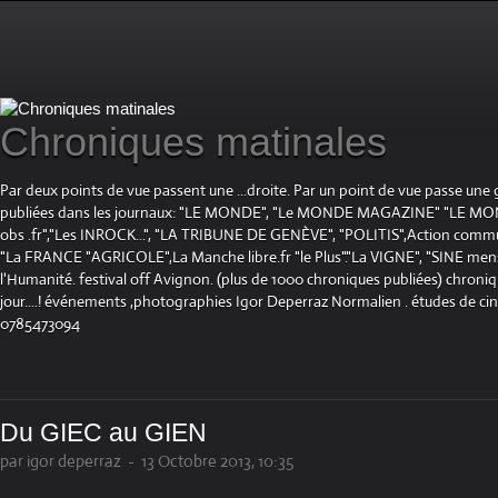
Chroniques matinales
Par deux points de vue passent une ...droite. Par un point de vue passe une
publiées dans les journaux: "LE MONDE", "Le MONDE MAGAZINE" "LE 
obs .fr","Les INROCK...", "LA TRIBUNE DE GENÈVE", "POLITIS",Action communis
"La FRANCE "AGRICOLE",La Manche libre.fr "le Plus"."La VIGNE", "SINE mensue
l'Humanité. festival off Avignon. (plus de 1000 chroniques publiées) chroniq
jour....! événements ,photographies Igor Deperraz Normalien . études de ci
0785473094
Du GIEC au GIEN
par igor deperraz
-
13 Octobre 2013, 10:35