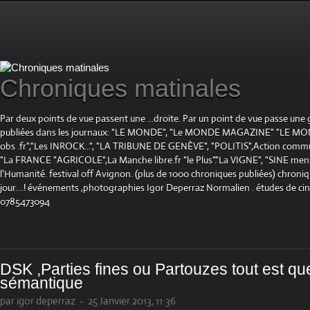
Chroniques matinales
Par deux points de vue passent une ...droite. Par un point de vue passe une
publiées dans les journaux: "LE MONDE", "Le MONDE MAGAZINE" "LE 
obs .fr","Les INROCK...", "LA TRIBUNE DE GENÈVE", "POLITIS",Action communis
"La FRANCE "AGRICOLE",La Manche libre.fr "le Plus"."La VIGNE", "SINE mensue
l'Humanité. festival off Avignon. (plus de 1000 chroniques publiées) chroniq
jour....! événements ,photographies Igor Deperraz Normalien . études de ci
0785473094
DSK ,Parties fines ou Partouzes tout est qu
sémantique
par igor deperraz
-
25 Janvier 2013, 11:36