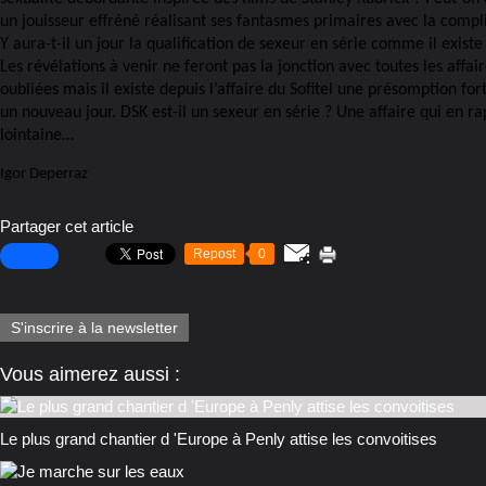
un jouisseur effréné réalisant ses fantasmes primaires avec la compli
Y aura-t-il un jour la qualification de sexeur en série comme il existe
Les révélations à venir ne feront pas la jonction avec toutes les affai
oubliées mais il existe depuis l’affaire du Sofitel une présomption fo
un nouveau jour. DSK est-il un sexeur en série ? Une affaire qui en ra
lointaine…
Igor Deperraz
Partager cet article
Repost
0
S'inscrire à la newsletter
Vous aimerez aussi :
Le plus grand chantier d 'Europe à Penly attise les convoitises