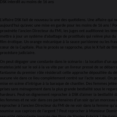
DSK interdit au moins de 16 ans
L’affaire DSK fait de nouveau la une des quotidiens. Une affaire qui n
aujourd’hui qu’avec une mise en garde pour les moins de 16 ans ! Pou
proxénète l’ancien Directeur du FMI, les juges ont auditionné les témo
mettre à jour un système d’abattage de prostitués qui relève plus d
film érotique. Un orange mécanique à la sauce parisienne ou les fra
cœur de la Capitale. Plus le procès se rapproche, plus le X fait de ti
procédure judiciaire.
On peut dégager une constante dans le scénario : la location d’un a
matelas jeté sur le sol à la va vite par un livreur pressé de se débarr
fantasme du premier rôle résiderait cette approche dépouillée du d
aucune vie dans ce lieu complètement centré sur l’acte sexuel. On pou
mise en scène d’intrigue à la baraque de chantier. Des femmes jetée
prises sans ménagement dans la plus grande bestialité sous le regar
hardeurs. Peut-on dignement reprocher à DSK d’aimer la bestialité d
les femmes et ne voir dans ces partenaires d’un soir qu’un morceau 
reprocher à l’ancien Directeur du FMI de ne voir dans la femme qu’u
soumise aux caprices de l’argent ? Peut reprocher à Monsieur Domin
sexualité débordante inspirée des films de Stanley Kubrick ? Peut-on 