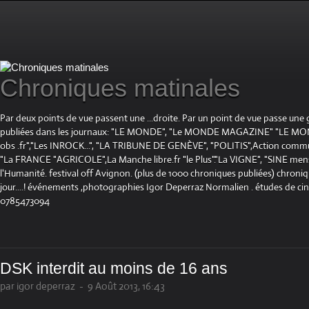
Chroniques matinales
Par deux points de vue passent une ...droite. Par un point de vue passe une
publiées dans les journaux: "LE MONDE", "Le MONDE MAGAZINE" "LE 
obs .fr","Les INROCK...", "LA TRIBUNE DE GENÈVE", "POLITIS",Action communis
"La FRANCE "AGRICOLE",La Manche libre.fr "le Plus"."La VIGNE", "SINE mensue
l'Humanité. festival off Avignon. (plus de 1000 chroniques publiées) chroniq
jour....! événements ,photographies Igor Deperraz Normalien . études de ci
0785473094
DSK interdit au moins de 16 ans
par igor deperraz
-
9 Août 2013, 16:43