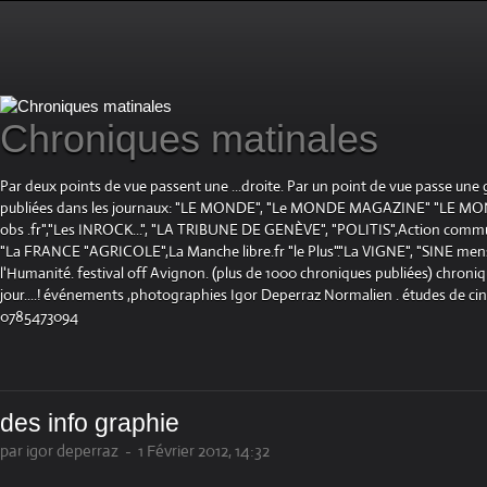
Chroniques matinales
Par deux points de vue passent une ...droite. Par un point de vue passe une
publiées dans les journaux: "LE MONDE", "Le MONDE MAGAZINE" "LE 
obs .fr","Les INROCK...", "LA TRIBUNE DE GENÈVE", "POLITIS",Action communis
"La FRANCE "AGRICOLE",La Manche libre.fr "le Plus"."La VIGNE", "SINE mensue
l'Humanité. festival off Avignon. (plus de 1000 chroniques publiées) chroniq
jour....! événements ,photographies Igor Deperraz Normalien . études de ci
0785473094
des info graphie
par igor deperraz
-
1 Février 2012, 14:32