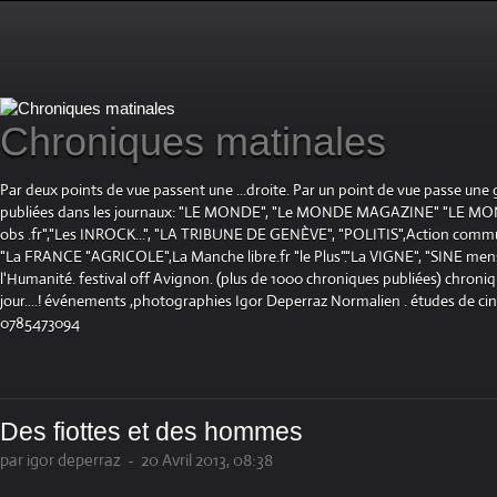
Chroniques matinales
Par deux points de vue passent une ...droite. Par un point de vue passe une
publiées dans les journaux: "LE MONDE", "Le MONDE MAGAZINE" "LE 
obs .fr","Les INROCK...", "LA TRIBUNE DE GENÈVE", "POLITIS",Action communis
"La FRANCE "AGRICOLE",La Manche libre.fr "le Plus"."La VIGNE", "SINE mensue
l'Humanité. festival off Avignon. (plus de 1000 chroniques publiées) chroniq
jour....! événements ,photographies Igor Deperraz Normalien . études de ci
0785473094
Des fiottes et des hommes
par igor deperraz
-
20 Avril 2013, 08:38