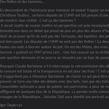
Des fiottes et des hommes…
En descendant de l’hémicycle pour menacer et vouloir frapper un 
Christiane Taubira , certains députés de L’UMP ont fait preuve d’une 
de montrer leur civilité . C’est ça des hommes ?
Il serait inutile de vouloir mettre en perspective cet acte inconscien
testostérone dans un débat qui prend de plus en plus des allures d’h
était de prouver qu’ils ne sont pas des Tarlouzes, des tapettes, des p
est bien passé. Les députés de l’UMP ne sont pas des fiottes ! Ça de
toutes ces nuits à tourner autour du pot. On est des Mâles, des vrais…
homme » publiait en 1947 primo Lévi... Une fois rassuré sur la virilit
une question demeure et ne pourra se résoudre par un tour de passe
Pourquoi Claude Bartolone a-t-il interrompu la retransmission des d
la censure est totale et la transparence en est pour ses frais ! C’est
Il n’appartient pas à Monsieur Bartolone
de choisir ce qui peut être 
pouvoir se faire une idée des débats avec des faits, rien que des faits
l’assemblée nationale a peur de publier son patrimoine, a peur de m
affligeant de quelques élus de la République. La pensée molle comm
rouages de la République… Salvator Dali aura bientôt son portrait au-
Igor Deperraz