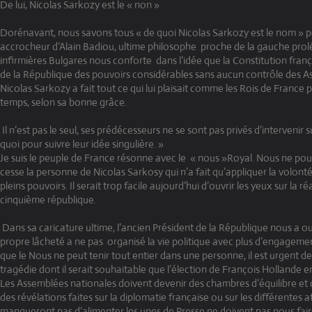
De lui, Nicolas Sarkozy est le « non »
Dorénavant, nous savons tous « de quoi Nicolas Sarkozy est le nom » po
accrocheur d’Alain Badiou, ultime philosophe
proche de la gauche prolé
infirmières Bulgares nous conforte
dans l’idée que la Constitution fran
de la République des pouvoirs considérables sans aucun contrôle des A
Nicolas Sarkozy a fait tout ce qui lui plaisait comme les Rois de France p
temps, selon sa bonne grâce.
Il n’est pas le seul, ses prédécesseurs ne se sont pas privés d’intervenir 
quoi pour suivre leur idée singulière. »
Je suis le peuple de France résonne avec le
« nous »Royal. Nous ne pou
cesse la personne de Nicolas Sarkosy qui n’a fait qu’appliquer la volonté
pleins pouvoirs. Il serait trop facile aujourd’hui d’ouvrir les yeux sur la réa
cinquième république.
Dans sa caricature ultime, l’ancien Président de la République nous a ou
propre lâcheté a ne pas
organisé la vie politique avec plus d’engageme
que le Nous ne peut tenir tout entier dans une personne, il est urgent de 
tragédie dont il serait souhaitable que l’élection de François Hollande en
Les Assemblées nationales doivent devenir des chambres d’équilibre et 
des révélations faites sur la diplomatie française ou sur les différentes a
manqueront pas d’alimenter les unes de Presse ne doivent pas nous fair