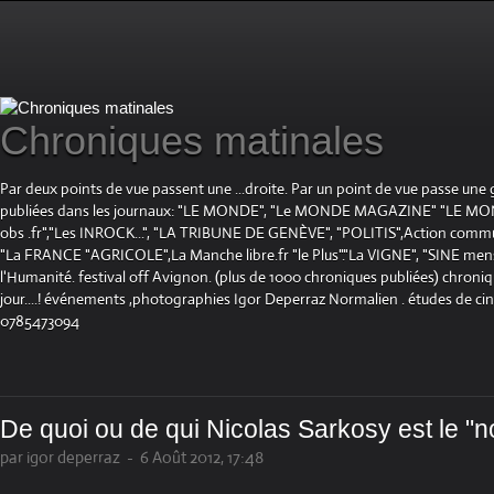
Chroniques matinales
Par deux points de vue passent une ...droite. Par un point de vue passe une
publiées dans les journaux: "LE MONDE", "Le MONDE MAGAZINE" "LE 
obs .fr","Les INROCK...", "LA TRIBUNE DE GENÈVE", "POLITIS",Action communis
"La FRANCE "AGRICOLE",La Manche libre.fr "le Plus"."La VIGNE", "SINE mensue
l'Humanité. festival off Avignon. (plus de 1000 chroniques publiées) chroniq
jour....! événements ,photographies Igor Deperraz Normalien . études de ci
0785473094
De quoi ou de qui Nicolas Sarkosy est le "n
par igor deperraz
-
6 Août 2012, 17:48