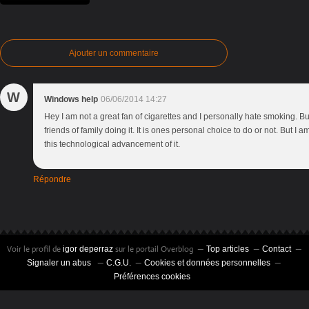
Ajouter un commentaire
W
Windows help
06/06/2014 14:27
Hey I am not a great fan of cigarettes and I personally hate smoking. B
friends of family doing it. It is ones personal choice to do or not. But I 
this technological advancement of it.
Répondre
Voir le profil de
sur le portail Overblog
igor deperraz
Top articles
Contact
Signaler un abus
C.G.U.
Cookies et données personnelles
Préférences cookies