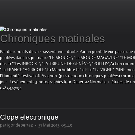
Chroniques matinales
Par deux points de vue passent une ...droite. Par un point de vue passe une
publiées dans les journaux: "LE MONDE", "Le MONDE MAGAZINE" "LE 
obs .fr","Les INROCK...", "LA TRIBUNE DE GENÈVE", "POLITIS",Action communis
"La FRANCE "AGRICOLE",La Manche libre.fr "le Plus"."La VIGNE", "SINE mensue
l'Humanité. festival off Avignon. (plus de 1000 chroniques publiées) chroniq
jour....! événements ,photographies Igor Deperraz Normalien . études de ci
0785473094
Clope electronique
par igor deperraz
-
31 Mai 2013, 05:49