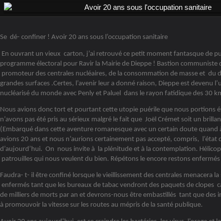
Se dé- confiner ! Avoir 20 ans sous l’occupation sanitaire
En ouvrant un vieux carton, j’ai retrouvé ce petit moment fantasque de pu
programme électoral pour Ravir la Mairie de Dieppe ! Bastion communiste don
promoteur des centrales nucléaires, de la consommation de masse et du
grandes surfaces .Certes, l’avenir leur a donné raison, Dieppe est devenu l’un
nucléarisé du monde avec Penly et Paluel dans le rayon fatidique des 30 k
Nous avions donc tort et pourtant cette utopie puérile que nous portions é
n’avons pas été pris au sérieux malgré le fait que Joël Crémet soit un brill
(Embarqué dans cette aventure romanesque avec un certain doute quand à 
avions 20 ans et nous n’aurions certainement pas accepté, compris, l’état 
d’aujourd’hui. On nous invite à la plénitude et à la contemplation. Hélico
patrouilles qui nous veulent du bien. Répétons le encore restons enfermés
Faudra- t- il être confiné lorsque le vieillissement des centrales menacera l
enfermés tant que les bureaux de tabac vendront des paquets de clopes c
de milliers de morts par an et devrons-nous être embastillés tant que des 
à promouvoir la vitesse sur les routes au mépris de la santé publique.