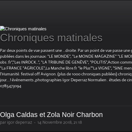
Chroniques matinales
Par deux points de vue passent une ...droite. Par un point de vue passe une
publiées dans les journaux: "LE MONDE", "Le MONDE MAGAZINE" "LE 
obs .fr","Les INROCK...", "LA TRIBUNE DE GENÈVE", "POLITIS",Action communis
"La FRANCE "AGRICOLE",La Manche libre.fr "le Plus"."La VIGNE", "SINE mensue
l'Humanité. festival off Avignon. (plus de 1000 chroniques publiées) chroniq
jour....! événements ,photographies Igor Deperraz Normalien . études de ci
0785473094
Olga Caldas et Zola Noir Charbon
par igor deperraz
-
14 Novembre 2018, 21:18