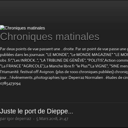
Chroniques matinales
Par deux points de vue passent une ...droite. Par un point de vue passe une
publiées dans les journaux: "LE MONDE", "Le MONDE MAGAZINE" "LE 
obs .fr","Les INROCK...", "LA TRIBUNE DE GENÈVE", "POLITIS",Action communis
"La FRANCE "AGRICOLE",La Manche libre.fr "le Plus"."La VIGNE", "SINE mensue
l'Humanité. festival off Avignon. (plus de 1000 chroniques publiées) chroniq
jour....! événements ,photographies Igor Deperraz Normalien . études de ci
0785473094
Juste le port de Dieppe...
par igor deperraz
-
5 Mars 2018, 21:47