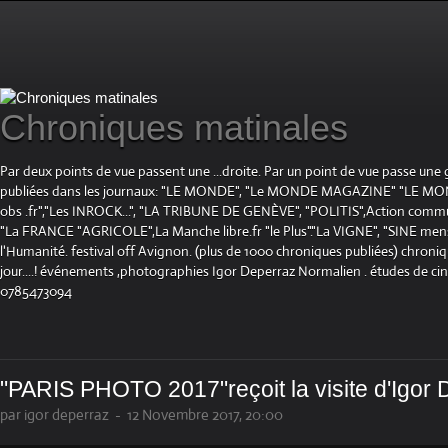
Chroniques matinales
Par deux points de vue passent une ...droite. Par un point de vue passe une
publiées dans les journaux: "LE MONDE", "Le MONDE MAGAZINE" "LE 
obs .fr","Les INROCK...", "LA TRIBUNE DE GENÈVE", "POLITIS",Action communis
"La FRANCE "AGRICOLE",La Manche libre.fr "le Plus"."La VIGNE", "SINE mensue
l'Humanité. festival off Avignon. (plus de 1000 chroniques publiées) chroniq
jour....! événements ,photographies Igor Deperraz Normalien . études de ci
0785473094
"PARIS PHOTO 2017"reçoit la visite d'Igor 
par igor deperraz
-
12 Novembre 2017, 20:00