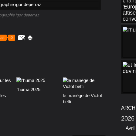
ographie igor deperraz
ost
0
l'huma 2025
les
le manège de Victot
betti
ARCH
2026
Avril