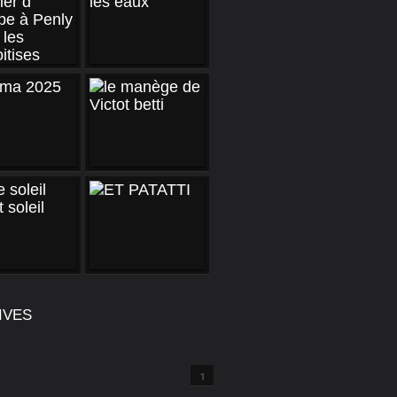
IVES
1