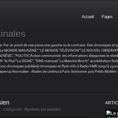
Accueil
Pages
inales
te. Par un point de vue passe une gauche ou le contraire. Des chroniques et
E", "Le MONDE MAGAZINE" "LE MONDE TÉLÉVISION""LE NOUVEL OBSERVATE
ENÈVE", "POLITIS",Action communiste .les informations dieppoises le réveil L
le Plus"."La VIGNE", "SINE mensuel "La Manche libre.fr" accréditation festiv
 1000 chroniques publiées) chroniques et flash info à Radio FMR Jusqu'à 2500 
Deperraz Normalien . études de cinéma à Paris-Sorbonne. jury Petits Molière
sien
ARTI
-
Catégories :
#lycéees est parisien