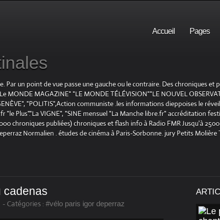
Accueil
Pages
inales
te. Par un point de vue passe une gauche ou le contraire. Des chroniques et
E", "Le MONDE MAGAZINE" "LE MONDE TÉLÉVISION""LE NOUVEL OBSERVATE
ENÈVE", "POLITIS",Action communiste .les informations dieppoises le réveil L
le Plus"."La VIGNE", "SINE mensuel "La Manche libre.fr" accréditation festiv
 1000 chroniques publiées) chroniques et flash info à Radio FMR Jusqu'à 2500 
Deperraz Normalien . études de cinéma à Paris-Sorbonne. jury Petits Molière
u cadenas
ARTI
-
Catégories :
#vélo paris igor deperraz