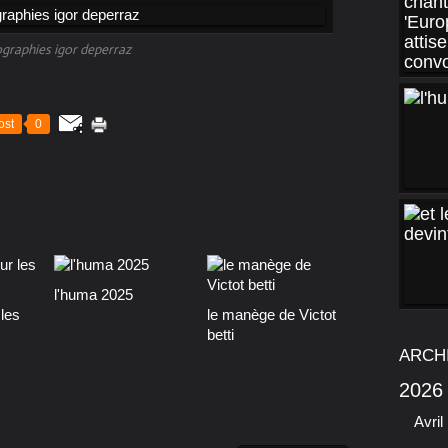
graphies igor deperraz
ost
0
l'huma 2025
les
le manège de Victot
betti
ARCH
2026
Avril