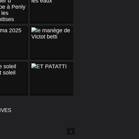
IVES
1