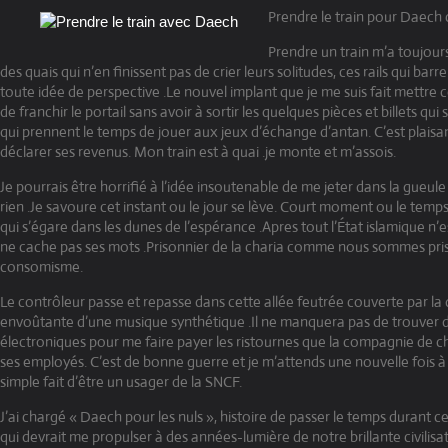
Prendre le train pour Daech 
Prendre un train m’a toujours 
des quais qui n’en finissent pas de crier leurs solitudes, ces rails qui barre
toute idée de perspective .Le nouvel implant que je me suis fait mettr
de franchir le portail sans avoir à sortir les quelques pièces et billets qu
qui prennent le temps de jouer aux jeux d’échange d’antan. C’est plaisan
déclarer ses revenus. Mon train est à quai .je monte et m’assois.
Je pourrais être horrifié à l’idée insoutenable de me jeter dans la gueule 
rien .Je savoure cet instant ou le jour se lève. Court moment ou le temps
qui s’égare dans les dunes de l’espérance .Apres tout l’État islamique n’
ne cache pas ses mots .Prisonnier de la charia comme nous sommes pri
consomisme.
Le contrôleur passe et repasse dans cette allée feutrée couverte par l
envoûtante d’une musique synthétique .Il ne manquera pas de trouver des
électroniques pour me faire payer les ristournes que la compagnie de c
ses employés. C’est de bonne guerre et je m’attends une nouvelle fois à
simple fait d’être un usager de la SNCF.
J’ai chargé « Daech pour les nuls », histoire de passer le temps durant 
qui devrait me propulser à des années-lumière de notre brillante civilis