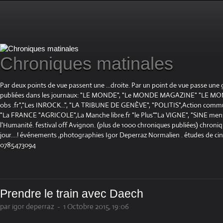
Chroniques matinales
Par deux points de vue passent une ...droite. Par un point de vue passe une
publiées dans les journaux: "LE MONDE", "Le MONDE MAGAZINE" "LE 
obs .fr","Les INROCK...", "LA TRIBUNE DE GENÈVE", "POLITIS",Action communis
"La FRANCE "AGRICOLE",La Manche libre.fr "le Plus"."La VIGNE", "SINE mensue
l'Humanité. festival off Avignon. (plus de 1000 chroniques publiées) chroniq
jour....! événements ,photographies Igor Deperraz Normalien . études de ci
0785473094
Prendre le train avec Daech
par igor deperraz
-
1 Octobre 2015, 19:06