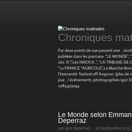
Chroniques mat
Par deux points de vue passent une ...droi
publiées dans les journaux: "LE MOND
obs .fr","Les INROCK...", "LA TRIBUNE DE G
"La FRANCE "AGRICOLE",La Manche libre.fr "
l'Humanité. festival off Avignon. (plus de
jour....! événements ,photographies Igor 
0785473094
Le Monde selon Emmanu
Deperraz
par igor deperraz
-
28 Septembre 2015,