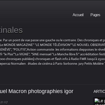
Accueil
Pages
inales
te. Par un point de vue passe une gauche ou le contraire. Des chroniques et
E", "Le MONDE MAGAZINE" "LE MONDE TÉLÉVISION""LE NOUVEL OBSERVATE
ENÈVE", "POLITIS",Action communiste .les informations dieppoises le réveil L
le Plus"."La VIGNE", "SINE mensuel "La Manche libre.fr" accréditation festiv
 1000 chroniques publiées) chroniques et flash info à Radio FMR Jusqu'à 2500 
Deperraz Normalien . études de cinéma à Paris-Sorbonne. jury Petits Molière
el Macron photographies igor
ARTI
 21:07