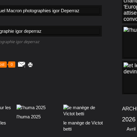
ographie igor deperraz
ost
0
ARCH
l'huma 2025
2026
les
le manège de Victot
betti
Avril