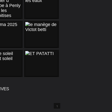
IVES
1