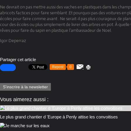
Ne devrait on pas mettre aussi des vaches en plastiques dans les cham
abricots factices pour faire semblant .Et pourquoi pas des voitures en pl
écoles pour faire comme avant . Ne serait-il pas plus courageux de plan
cour des écoles ou plus simplement de livrer des arbres en pot. À quelle 
rêves pour faire du sapin en plastique l’ambassadeur de Noel.
Igor Deperraz
Partager cet article
Repost
0
S'inscrire à la newsletter
Vous aimerez aussi :
Le plus grand chantier d 'Europe à Penly attise les convoitises