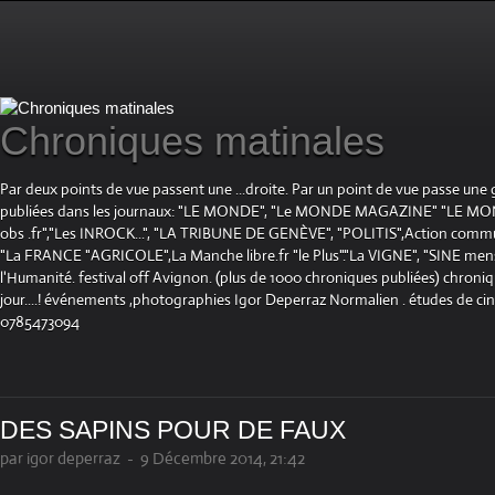
Chroniques matinales
Par deux points de vue passent une ...droite. Par un point de vue passe une
publiées dans les journaux: "LE MONDE", "Le MONDE MAGAZINE" "LE 
obs .fr","Les INROCK...", "LA TRIBUNE DE GENÈVE", "POLITIS",Action communis
"La FRANCE "AGRICOLE",La Manche libre.fr "le Plus"."La VIGNE", "SINE mensue
l'Humanité. festival off Avignon. (plus de 1000 chroniques publiées) chroniq
jour....! événements ,photographies Igor Deperraz Normalien . études de ci
0785473094
DES SAPINS POUR DE FAUX
par igor deperraz
-
9 Décembre 2014, 21:42