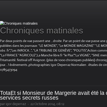
Chroniques matinales
Par deux points de vue passent une ...droite. Par un point de vue passe une
publiées dans les journaux: "LE MONDE", "Le MONDE MAGAZINE" "LE 
obs .fr","Les INROCK...", "LA TRIBUNE DE GENÈVE", "POLITIS",Action communis
"La FRANCE "AGRICOLE",La Manche libre.fr "le Plus"."La VIGNE", "SINE mensue
l'Humanité. festival off Avignon. (plus de 1000 chroniques publiées) chroniq
jour....! événements ,photographies Igor Deperraz Normalien . études de ci
0785473094
TotaEt si Monsieur de Margerie avait été la 
services secrets russes
par igor deperraz
-
22 Octobre 2014, 08:12