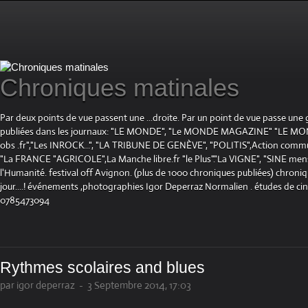
Chroniques matinales
Par deux points de vue passent une ...droite. Par un point de vue passe une
publiées dans les journaux: "LE MONDE", "Le MONDE MAGAZINE" "LE 
obs .fr","Les INROCK...", "LA TRIBUNE DE GENÈVE", "POLITIS",Action communis
"La FRANCE "AGRICOLE",La Manche libre.fr "le Plus"."La VIGNE", "SINE mensue
l'Humanité. festival off Avignon. (plus de 1000 chroniques publiées) chroniq
jour....! événements ,photographies Igor Deperraz Normalien . études de ci
0785473094
Rythmes scolaires and blues
par igor deperraz
-
3 Septembre 2014, 17:03