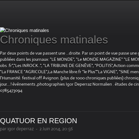
Chroniques matinales
Par deux points de vue passent une ...droite. Par un point de vue passe une
publiées dans les journaux: "LE MONDE", "Le MONDE MAGAZINE" "LE 
obs .fr","Les INROCK...", "LA TRIBUNE DE GENÈVE", "POLITIS",Action communis
"La FRANCE "AGRICOLE",La Manche libre.fr "le Plus"."La VIGNE", "SINE mensue
l'Humanité. festival off Avignon. (plus de 1000 chroniques publiées) chroniq
jour....! événements ,photographies Igor Deperraz Normalien . études de ci
0785473094
QUATUOR EN REGION
par igor deperraz
-
2 Juin 2014, 20:56