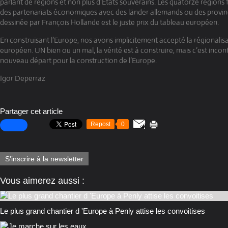
parlant de régions et non plus d’États souverains. Les quatorze régions
des partenariats économiques avec des länder allemands ou des provinc
dessinée par François Hollande est le juste prix du tableau européen.
En construisant l’Europe, nos avons implicitement accepté la régionalis
européen. UN bien ou un mal, la vérité est à construire, mais c’est inc
nouveau départ pour la construction de l’Europe.
Igor Deperraz
Partager cet article
Repost
0
S'inscrire à la newsletter
Vous aimerez aussi :
Le plus grand chantier d 'Europe à Penly attise les convoitises