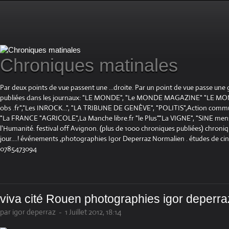
Chroniques matinales
Par deux points de vue passent une ...droite. Par un point de vue passe une
publiées dans les journaux: "LE MONDE", "Le MONDE MAGAZINE" "LE 
obs .fr","Les INROCK...", "LA TRIBUNE DE GENÈVE", "POLITIS",Action communis
"La FRANCE "AGRICOLE",La Manche libre.fr "le Plus"."La VIGNE", "SINE mensue
l'Humanité. festival off Avignon. (plus de 1000 chroniques publiées) chroniq
jour....! événements ,photographies Igor Deperraz Normalien . études de ci
0785473094
viva cité Rouen photographies igor deperra
par igor deperraz
-
1 Juillet 2012, 18:14